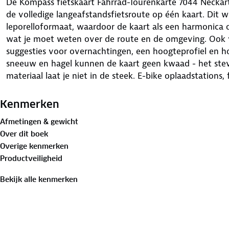
De Kompass fietskaart Fahrrad-Tourenkarte 7044 Neckar
de volledige langeafstandsfietsroute op één kaart. Dit
leporelloformaat, waardoor de kaart als een harmonica op
wat je moet weten over de route en de omgeving. Ook vi
suggesties voor overnachtingen, een hoogteprofiel en h
sneeuw en hagel kunnen de kaart geen kwaad - het stev
materiaal laat je niet in de steek. E-bike oplaadstations,
horecagelegenheden, treinstations, veerboten, afstand
staan duidelijk weergegeven.
Kenmerken
Afmetingen & gewicht
Over dit boek
Overige kenmerken
Productveiligheid
Bekijk alle kenmerken