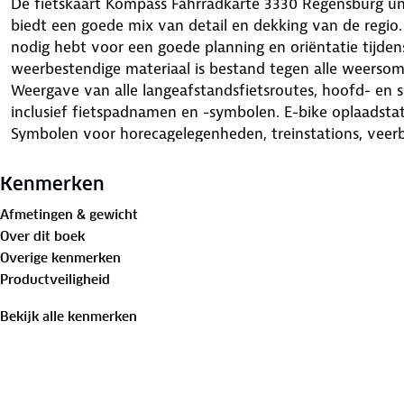
De fietskaart Kompass Fahrradkarte 3330 Regensburg un
biedt een goede mix van detail en dekking van de regio. 
nodig hebt voor een goede planning en oriëntatie tijden
weerbestendige materiaal is bestand tegen alle weerso
Weergave van alle langeafstandsfietsroutes, hoofd- en s
inclusief fietspadnamen en -symbolen. E-bike oplaadstati
Symbolen voor horecagelegenheden, treinstations, veerb
twee routepunten. Bergop of bergaf, matige of steile hel
één oogopslag weer. GPS-gegevens: Het fietspadennetw
Kenmerken
tracks op de site van Kompass.
Afmetingen & gewicht
Over dit boek
Overige kenmerken
Productveiligheid
Bekijk alle kenmerken