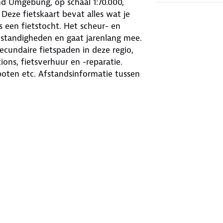
d Umgebung, op schaal 1:70.000,
Deze fietskaart bevat alles wat je
s een fietstocht. Het scheur- en
mstandigheden en gaat jarenlang mee.
ecundaire fietspaden in deze regio,
ons, fietsverhuur en -reparatie.
oten etc. Afstandsinformatie tussen
ling? De hellingpijlen geven het in
erk is ook te downloaden als GPX-