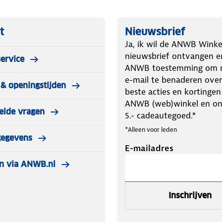
t
Nieuwsbrief
Ja, ik wil de ANWB Winke
nieuwsbrief ontvangen e
ervice
ANWB toestemming om m
e-mail te benaderen over
& openingstijden
beste acties en kortingen
ANWB (web)winkel en o
elde vragen
5.- cadeautegoed.*
*Alleen voor leden
gegevens
E-mailadres
n via ANWB.nl
Inschrijven