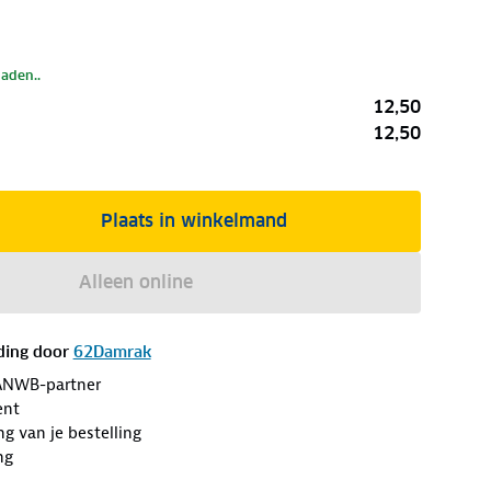
laden..
12,50
12,50
Plaats in winkelmand
Alleen online
ding door
62Damrak
ANWB-partner
ent
ng van je bestelling
ng