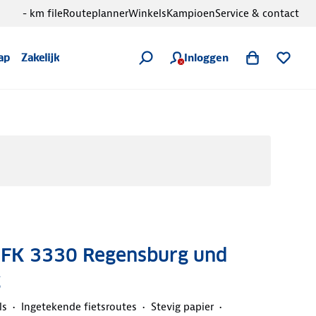
- km file
Routeplanner
Winkels
Kampioen
Service & contact
Inloggen
ap
Zakelijk
t FK 3330 Regensburg und
g
ls
Ingetekende fietsroutes
Stevig papier