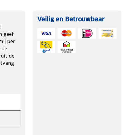
Veilig en Betrouwbaar
l
n geef
ij per
 de
 uit de
ntvang