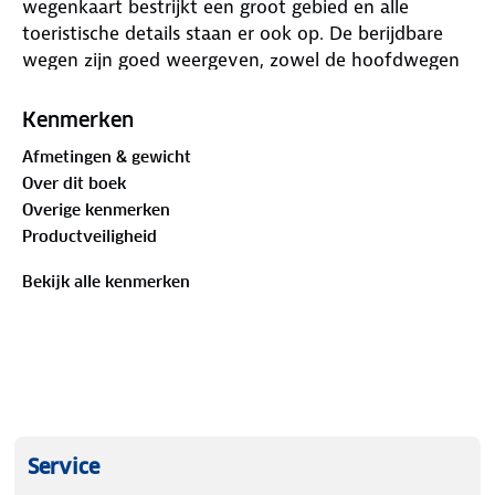
wegenkaart bestrijkt een groot gebied en alle
toeristische details staan er ook op. De berijdbare
wegen zijn goed weergeven, zowel de hoofdwegen
als provinciale en lokale wegen; wegnummers
worden vermeld. In het kaartbeeld wordt door
Kenmerken
middel van schaduw het reliëf weergegeven en
Afmetingen & gewicht
soms enkele punten in het landschap met de
Over dit boek
daadwerkelijke hoogte. Met allerhande symbolen
Overige kenmerken
worden toeristische bezienswaardigheden
Productveiligheid
weergegeven.
Bekijk alle kenmerken
Service