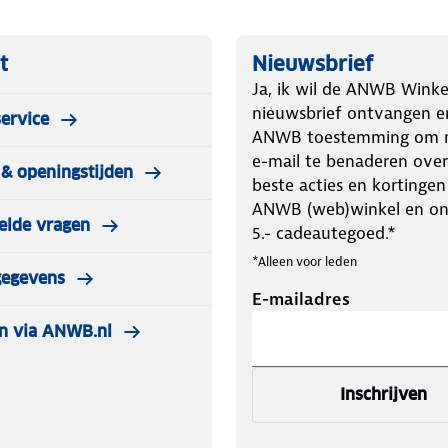
t
Nieuwsbrief
Ja, ik wil de ANWB Winke
nieuwsbrief ontvangen e
ervice
ANWB toestemming om m
e-mail te benaderen over
& openingstijden
beste acties en kortingen
ANWB (web)winkel en o
elde vragen
5.- cadeautegoed.*
*Alleen voor leden
gegevens
E-mailadres
n via ANWB.nl
Inschrijven