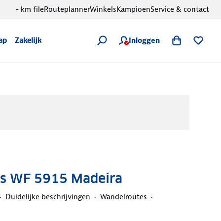
- km file
Routeplanner
Winkels
Kampioen
Service & contact
Inloggen
ap
Zakelijk
s WF 5915 Madeira
Duidelijke beschrijvingen
Wandelroutes