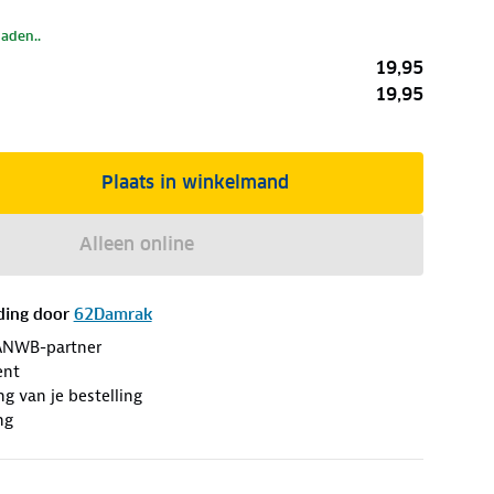
laden..
19,95
19,95
Plaats in winkelmand
Alleen online
ding door
62Damrak
ANWB-partner
ent
ng van je bestelling
ng