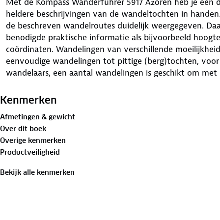
Met de Kompass Wanderführer 5917 Azoren heb je een de
heldere beschrijvingen van de wandeltochten in handen
de beschreven wandelroutes duidelijk weergegeven. Da
benodigde praktische informatie als bijvoorbeeld hoogte
coördinaten. Wandelingen van verschillende moeilijkhe
eenvoudige wandelingen tot pittige (berg)tochten, voor
wandelaars, een aantal wandelingen is geschikt om met 
is een losse wandelkaart van het gebied bijgevoegd. Hie
wandelgids heel duidelijk ingetekend. Deze Kompass-wan
Kenmerken
uitdagende bergtoppen, gezinsvriendelijke routes en schi
Afmetingen & gewicht
Kompass wandelgidsen zijn de GPS-gegevens in GPX-fo
Over dit boek
via de site van Kompass.
Overige kenmerken
Productveiligheid
Bekijk alle kenmerken