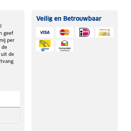
Veilig en Betrouwbaar
l
n geef
ij per
 de
 uit de
ntvang