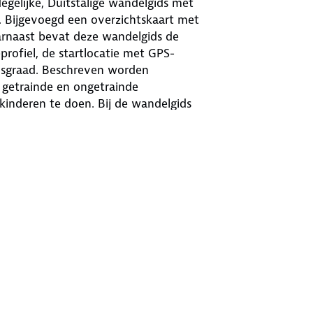
gelijke, Duitstalige wandelgids met
. Bijgevoegd een overzichtskaart met
arnaast bevat deze wandelgids de
profiel, de startlocatie met GPS-
idsgraad. Beschreven worden
 getrainde en ongetrainde
kinderen te doen. Bij de wandelgids
rop staan de wandelingen uit de
delgids belicht het beste:
lderachtige plekjes. Bij de meeste
rmaat beschikbaar om te downloaden