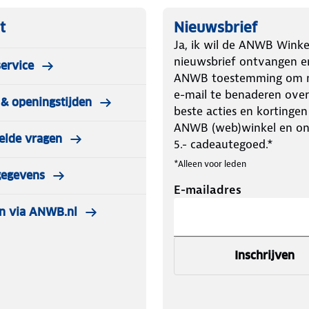
t
Nieuwsbrief
Ja, ik wil de ANWB Winke
nieuwsbrief ontvangen e
ervice
ANWB toestemming om m
e-mail te benaderen over
& openingstijden
beste acties en kortingen
ANWB (web)winkel en o
elde vragen
5.- cadeautegoed.*
*Alleen voor leden
gegevens
E-mailadres
n via ANWB.nl
Inschrijven