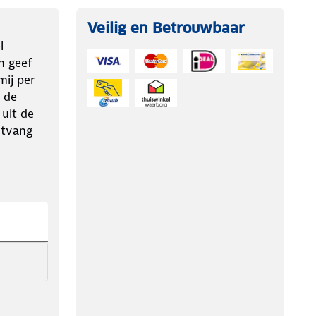
Veilig en Betrouwbaar
l
n geef
ij per
 de
 uit de
ntvang