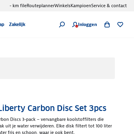
- km file
Routeplanner
Winkels
Kampioen
Service & contact
Inloggen
ap
Zakelijk
Liberty Carbon Disc Set 3pcs
arbon Discs 3-pack – vervangbare koolstoffilters die
 uit je water verwijderen. Elke disk filtert tot 100 liter
ter fris en schoon, waar je ook bent.