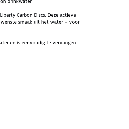
hoon drinkwater
 Liberty Carbon Discs. Deze actieve
ngewenste smaak uit het water – voor
 water en is eenvoudig te vervangen.
 één carbon disk, maar met dit
ers die hun waterkwaliteit willen