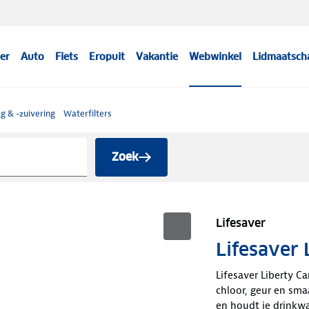
er
Auto
Fiets
Eropuit
Vakantie
Webwinkel
Lidmaatsch
g & -zuivering
Waterfilters
Zoek
Lifesaver
Lifesaver 
Lifesaver Liberty C
chloor, geur en smaak
en houdt je drinkwa