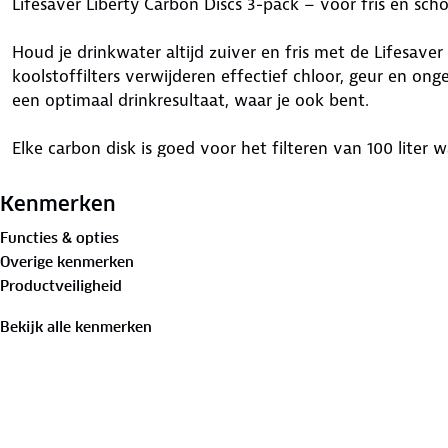
Lifesaver Liberty Carbon Discs 3-pack – voor fris en sc
Houd je drinkwater altijd zuiver en fris met de Lifesaver
koolstoffilters verwijderen effectief chloor, geur en o
een optimaal drinkresultaat, waar je ook bent.
Elke carbon disk is goed voor het filteren van 100 liter
De Lifesaver Liberty 2000 wordt standaard geleverd met
handige 3-pack heb je altijd reservefilters bij de hand.
Kenmerken
Functies & opties
Perfect voor reizigers, kampeerders en outdoor avonturi
Overige kenmerken
behouden zonder concessies.
Productveiligheid
-Verwijdert chloor, geur en smaak
Bekijk alle kenmerken
-Elke disk filtert tot 100 liter
-Eenvoudig te vervangen
-Compatibel met Lifesaver Liberty 2000
-Onmisbaar voor langdurig schoon drinkwater