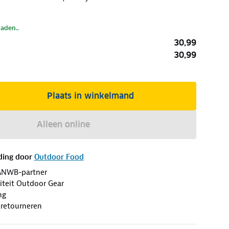
laden..
30,99
30,99
Plaats in winkelmand
Alleen online
ding door
Outdoor Food
ANWB-partner
iteit Outdoor Gear
ng
 retourneren