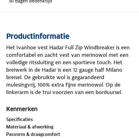
30 dagen bedenktijd
Productinformatie
Het Ivanhoe vest Hadar Full Zip Windbreaker is een
comfortabel en zacht vest van merinowol met een
volledige ritssluiting en een sportieve touch. Het
breiwerk in de Hadar is een 12 gauge half Milano
breisel. De gebruikte wol is gegarandeerd
mulesingvrij, 100% extra fijne merinowol. Op de
linkerarm is de trui voorzien van een borduursel.
Deze versie van de Hadar is voorzien van een
windbreaker waarmee je deze als jas kan dragen op
Kenmerken
je outdoor avonturen en als perfect jack tussen de
Specificaties
seizoenen.
Materiaal & afwerking
Pasvorm & draagcomfort
Onderstaand de belangrijkste kenmerken van het