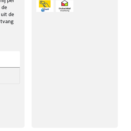
ij per
 de
 uit de
ntvang