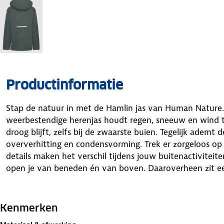
Productinformatie
Stap de natuur in met de Hamlin jas van Human Nature
weerbestendige herenjas houdt regen, sneeuw en wind te
droog blijft, zelfs bij de zwaarste buien. Tegelijk ademt
oververhitting en condensvorming. Trek er zorgeloos op 
details maken het verschil tijdens jouw buitenactivite
open je van beneden én van boven. Daaroverheen zit e
Rugventilatie zorgt voor extra frisse lucht als je het w
wanneer je dat wilt, zo bepaal je zelf hoeveel beschermi
Kenmerken
zoom en capuchon af voor een pasvorm die perfect past.