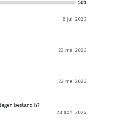
50
%
ud
. Is je kleding aan vervanging toe?
 bestemming aan.
8 juli 2026
23 mei 2026
22 mei 2026
 tegen bestand is?
28 april 2026