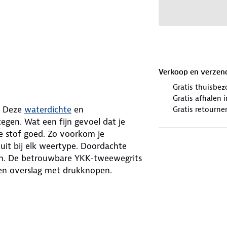
Verkoop en verzen
Gratis thuisbez
Gratis afhalen
. Deze
waterdichte
en
Gratis retourne
gen. Wat een fijn gevoel dat je
 de stof goed. Zo voorkom je
uit bij elk weertype. Doordachte
iten. De betrouwbare YKK-tweewegrits
en overslag met drukknopen.
arm krijgt. Neem de capuchon af
ng je nodig hebt. Stel de manchetten,
 De jas heeft maar liefst zes zakken