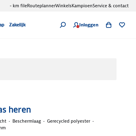
- km file
Routeplanner
Winkels
Kampioen
Service & contact
Inloggen
ap
Zakelijk
as heren
cht
Beschermlaag
Gerecycled polyester
 mm