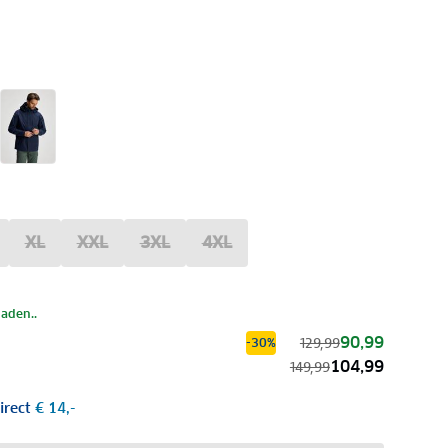
XL
XXL
3XL
4XL
laden..
90,99
129,99
-30%
104,99
149,99
irect
€ 14,-