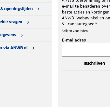
ANWB toestemming om m
e-mail te benaderen over
& openingstijden
beste acties en kortingen
ANWB (web)winkel en o
elde vragen
5.- cadeautegoed.*
*Alleen voor leden
gegevens
E-mailadres
n via ANWB.nl
Inschrijven