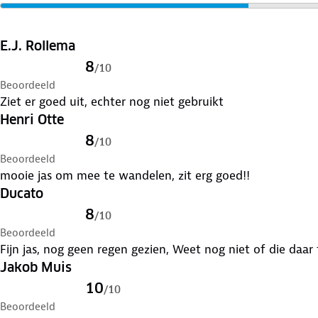
Verleng de levensduur van je kleding met goed
onderho
Lever het in bij onze winkels. Wij geven er een nieuwe
E.J. Rollema
8
/
10
Beoordeeld
Ziet er goed uit, echter nog niet gebruikt
Henri Otte
8
/
10
Beoordeeld
mooie jas om mee te wandelen, zit erg goed!!
Ducato
8
/
10
Beoordeeld
Fijn jas, nog geen regen gezien, Weet nog niet of die daar
Jakob Muis
10
/
10
Beoordeeld