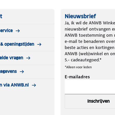
t
Nieuwsbrief
Ja, ik wil de ANWB Winke
nieuwsbrief ontvangen e
ervice
ANWB toestemming om m
e-mail te benaderen over
& openingstijden
beste acties en kortingen
ANWB (web)winkel en o
elde vragen
5.- cadeautegoed.*
*Alleen voor leden
gegevens
E-mailadres
n via ANWB.nl
Inschrijven