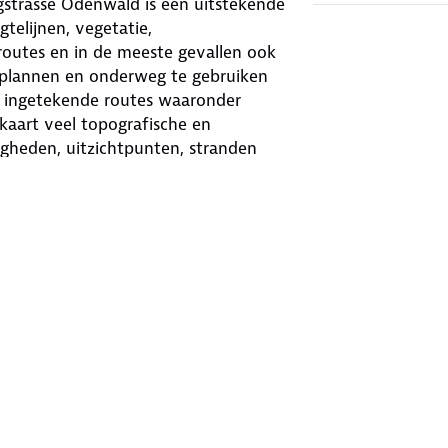
strasse Odenwald is een uitstekende
telijnen, vegetatie,
utes en in de meeste gevallen ook
e plannen en onderweg te gebruiken
l ingetekende routes waaronder
kaart veel topografische en
digheden, uitzichtpunten, stranden
p deze kaarten. Toeristische
 sommige kaarten is een Activ Guide
aarten en beschreven wandelroutes in