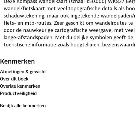
Deze Kompass wandelkaart (schaal 1:50.000) WK827 Berg
wandel/fietskaart met veel topografische details als hoog
schaduwtekening, maar ook ingetekende wandelpaden/ro
fiets- en mtb-routes. Zeer geschikt om wandelroutes t
door de nauwkeurige cartografische weergave, met vee
lange-afstandspaden. Met duidelijke symbolen geeft de 
toeristische informatie zoals hoogtelijnen, bezienswaar
enz. Berghutten en campings zijn goed terug te vinden o
bezienswaardigheden worden met symbolen vermeld. Bij
Kenmerken
toegevoegd (Duitstalig) waarin een klein aantal detailk
Afmetingen & gewicht
wordt vermeld.
Over dit boek
Overige kenmerken
Productveiligheid
Bekijk alle kenmerken