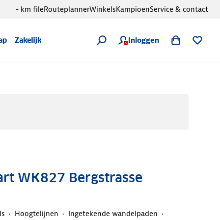
- km file
Routeplanner
Winkels
Kampioen
Service & contact
Inloggen
ap
Zakelijk
rt WK827 Bergstrasse
ls
Hoogtelijnen
Ingetekende wandelpaden