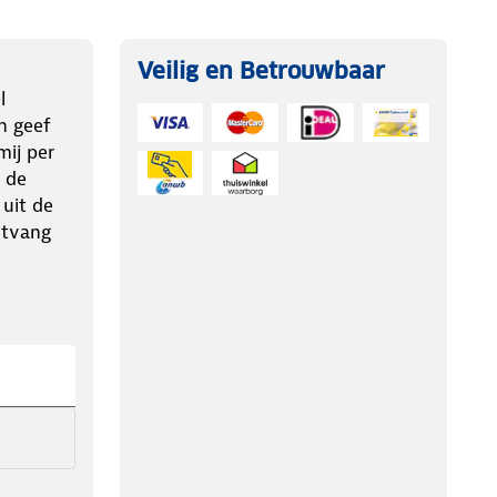
Veilig en Betrouwbaar
l
n geef
ij per
 de
 uit de
ntvang