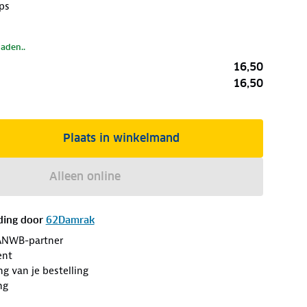
ps
laden..
16,50
16,50
Plaats in winkelmand
Alleen online
ding door
62Damrak
ANWB-partner
ent
ng van je bestelling
ng