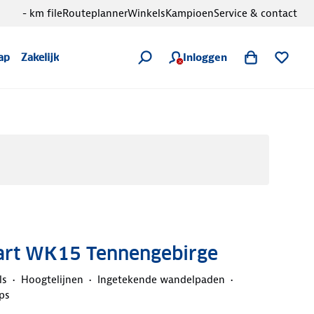
- km file
Routeplanner
Winkels
Kampioen
Service & contact
Inloggen
ap
Zakelijk
rt WK15 Tennengebirge
ls
Hoogtelijnen
Ingetekende wandelpaden
ps