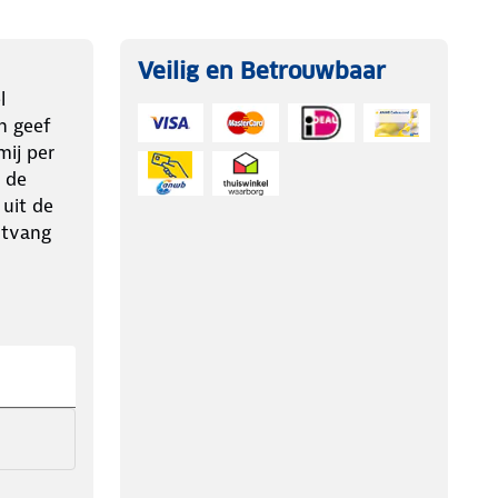
Veilig en Betrouwbaar
l
n geef
ij per
 de
 uit de
ntvang