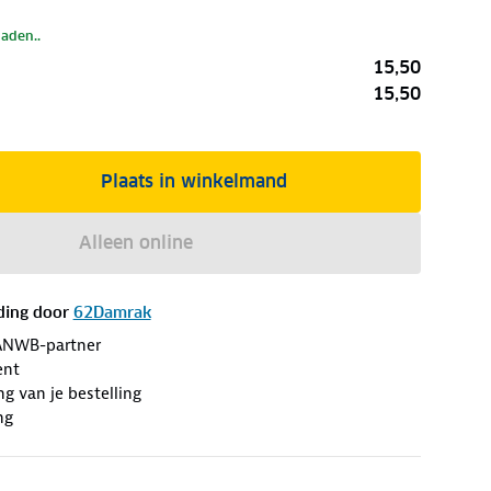
laden..
15,50
15,50
Plaats in winkelmand
Alleen online
ding door
62Damrak
ANWB-partner
ent
ng van je bestelling
ng