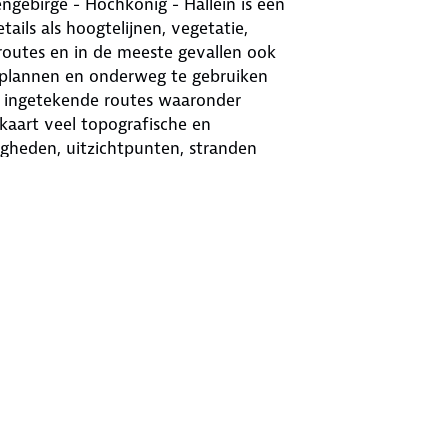
gebirge - Hochkönig - Hallein is een
ails als hoogtelijnen, vegetatie,
utes en in de meeste gevallen ook
e plannen en onderweg te gebruiken
l ingetekende routes waaronder
kaart veel topografische en
digheden, uitzichtpunten, stranden
p deze kaarten. Toeristische
 sommige kaarten is een Activ Guide
aarten en beschreven wandelroutes in