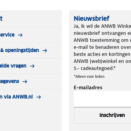
t
Nieuwsbrief
Ja, ik wil de ANWB Winke
nieuwsbrief ontvangen e
ervice
ANWB toestemming om m
e-mail te benaderen over
& openingstijden
beste acties en kortingen
ANWB (web)winkel en o
elde vragen
5.- cadeautegoed.*
*Alleen voor leden
gegevens
E-mailadres
n via ANWB.nl
Inschrijven