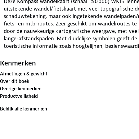
Deze Kompass wandelkaart (schaal 1:50.000) WK15 Tennen
uitstekende wandel/fietskaart met veel topografische det
schaduwtekening, maar ook ingetekende wandelpaden/ro
fiets- en mtb-routes. Zeer geschikt om wandelroutes t
door de nauwkeurige cartografische weergave, met vee
lange-afstandspaden. Met duidelijke symbolen geeft de 
toeristische informatie zoals hoogtelijnen, bezienswaar
enz. Berghutten en campings zijn goed terug te vinden o
bezienswaardigheden worden met symbolen vermeld. Bij
Kenmerken
toegevoegd (Duitstalig) waarin een klein aantal detailk
Afmetingen & gewicht
wordt vermeld.
Over dit boek
Overige kenmerken
Productveiligheid
Bekijk alle kenmerken