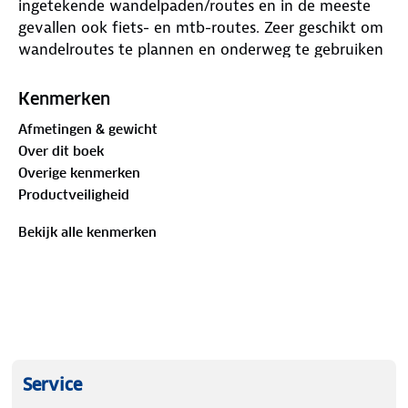
ingetekende wandelpaden/routes en in de meeste
gevallen ook fiets- en mtb-routes. Zeer geschikt om
wandelroutes te plannen en onderweg te gebruiken
door de nauwkeurige cartografische weergave, met
veel ingetekende routes waaronder lange-
Kenmerken
afstandspaden. Met duidelijke symbolen geeft de
Afmetingen & gewicht
kaart veel topografische en toeristische informatie
Over dit boek
zoals hoogtelijnen, bezienswaardigheden,
Overige kenmerken
uitzichtpunten, stranden enz. Berghutten en
Productveiligheid
campings zijn goed terug te vinden op deze kaarten.
Toeristische bezienswaardigheden worden met
Bekijk alle kenmerken
symbolen vermeld. Bij sommige kaarten is een Activ
Guide toegevoegd (Duitstalig) waarin een klein
aantal detailkaarten en beschreven wandelroutes in
wordt vermeld.
Service