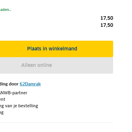
laden..
17,50
17,50
Plaats in winkelmand
Alleen online
ding door
62Damrak
ANWB-partner
ent
ng van je bestelling
ng