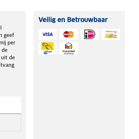
Veilig en Betrouwbaar
l
n geef
ij per
 de
 uit de
ntvang