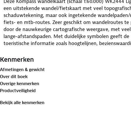
Deze Kompass wandelkaart (schaal 1:60.000) WK2444 Ligu
een uitstekende wandel/fietskaart met veel topografische
schaduwtekening, maar ook ingetekende wandelpaden/ro
fiets- en mtb-routes. Zeer geschikt om wandelroutes t
door de nauwkeurige cartografische weergave, met vee
lange-afstandspaden. Met duidelijke symbolen geeft de 
toeristische informatie zoals hoogtelijnen, bezienswaar
enz. Berghutten en campings zijn goed terug te vinden o
bezienswaardigheden worden met symbolen vermeld. Bij
Kenmerken
toegevoegd (Duitstalig) waarin een klein aantal detailk
Afmetingen & gewicht
wordt vermeld.
Over dit boek
Overige kenmerken
Productveiligheid
Bekijk alle kenmerken