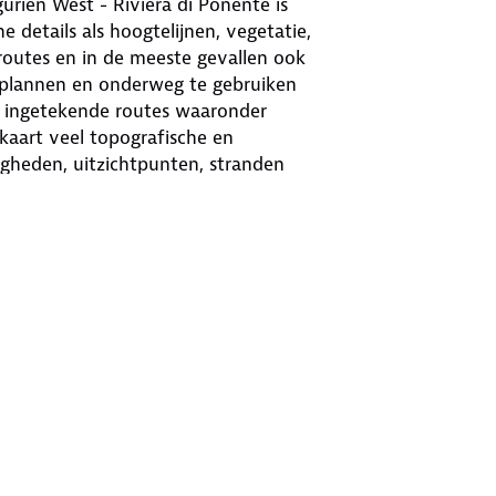
rien West - Riviera di Ponente is
 details als hoogtelijnen, vegetatie,
utes en in de meeste gevallen ook
e plannen en onderweg te gebruiken
l ingetekende routes waaronder
kaart veel topografische en
digheden, uitzichtpunten, stranden
p deze kaarten. Toeristische
 sommige kaarten is een Activ Guide
aarten en beschreven wandelroutes in