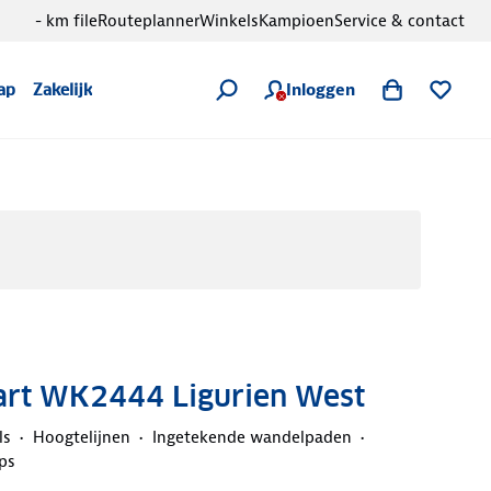
- km file
Routeplanner
Winkels
Kampioen
Service & contact
Inloggen
ap
Zakelijk
rt WK2444 Ligurien West
ls
Hoogtelijnen
Ingetekende wandelpaden
ps