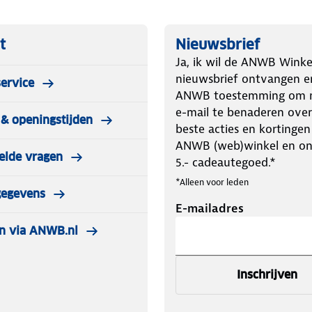
t
Nieuwsbrief
Ja, ik wil de ANWB Winke
nieuwsbrief ontvangen e
ervice
ANWB toestemming om m
e-mail te benaderen over
& openingstijden
beste acties en kortingen
ANWB (web)winkel en o
elde vragen
5.- cadeautegoed.*
*Alleen voor leden
gegevens
E-mailadres
n via ANWB.nl
Inschrijven