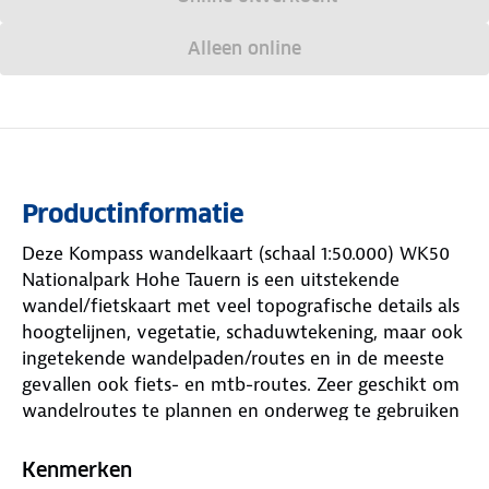
Alleen online
Productinformatie
Deze Kompass wandelkaart (schaal 1:50.000) WK50
Nationalpark Hohe Tauern is een uitstekende
wandel/fietskaart met veel topografische details als
hoogtelijnen, vegetatie, schaduwtekening, maar ook
ingetekende wandelpaden/routes en in de meeste
gevallen ook fiets- en mtb-routes. Zeer geschikt om
wandelroutes te plannen en onderweg te gebruiken
door de nauwkeurige cartografische weergave, met
veel ingetekende routes waaronder lange-
Kenmerken
afstandspaden. Met duidelijke symbolen geeft de