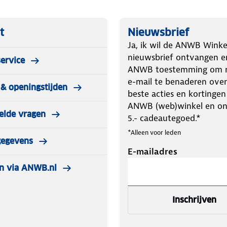
t
Nieuwsbrief
Ja, ik wil de ANWB Winke
nieuwsbrief ontvangen e
ervice
ANWB toestemming om m
e-mail te benaderen over
& openingstijden
beste acties en kortingen
ANWB (web)winkel en o
elde vragen
5.- cadeautegoed.*
*Alleen voor leden
gegevens
E-mailadres
n via ANWB.nl
Inschrijven