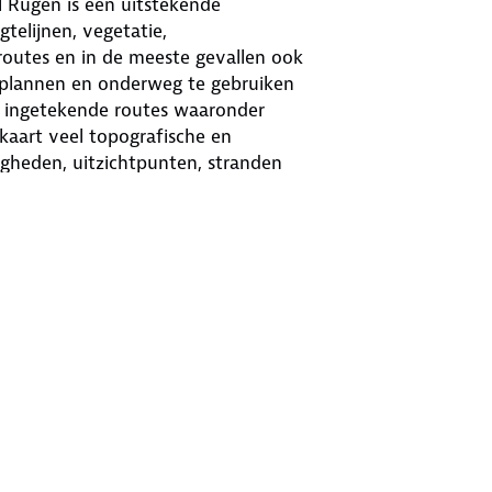
 Rügen is een uitstekende
telijnen, vegetatie,
utes en in de meeste gevallen ook
e plannen en onderweg te gebruiken
l ingetekende routes waaronder
kaart veel topografische en
digheden, uitzichtpunten, stranden
p deze kaarten. Toeristische
 sommige kaarten is een Activ Guide
aarten en beschreven wandelroutes in