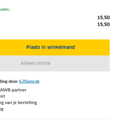
laden..
15,50
15,50
Plaats in winkelmand
Alleen online
ding door
62Damrak
ANWB-partner
ent
ng van je bestelling
ng