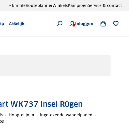
- km file
Routeplanner
Winkels
Kampioen
Service & contact
Inloggen
ap
Zakelijk
rt WK737 Insel Rügen
ls
Hoogtelijnen
Ingetekende wandelpaden
ps