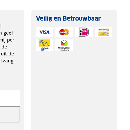
Veilig en Betrouwbaar
l
n geef
ij per
 de
 uit de
ntvang