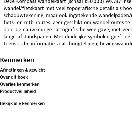
Deze Kompass wandelkaart (schaal 1:50.000) WK737 Insel
wandel/fietskaart met veel topografische details als hoog
schaduwtekening, maar ook ingetekende wandelpaden/ro
fiets- en mtb-routes. Zeer geschikt om wandelroutes t
door de nauwkeurige cartografische weergave, met vee
lange-afstandspaden. Met duidelijke symbolen geeft de 
toeristische informatie zoals hoogtelijnen, bezienswaar
enz. Berghutten en campings zijn goed terug te vinden o
bezienswaardigheden worden met symbolen vermeld. Bij
Kenmerken
toegevoegd (Duitstalig) waarin een klein aantal detailk
Afmetingen & gewicht
wordt vermeld.
Over dit boek
Overige kenmerken
Productveiligheid
Bekijk alle kenmerken