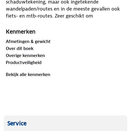
schaduwtekening, maar ook ingetekende
wandelpaden/routes en in de meeste gevallen ook
fiets- en mtb-routes. Zeer geschikt om
wandelroutes te plannen en onderweg te gebruiken
door de nauwkeurige cartografische weergave, met
Kenmerken
veel ingetekende routes waaronder lange-
Afmetingen & gewicht
afstandspaden. Met duidelijke symbolen geeft de
Over dit boek
kaart veel topografische en toeristische informatie
Overige kenmerken
zoals hoogtelijnen, bezienswaardigheden,
Productveiligheid
uitzichtpunten, stranden enz. Berghutten en
campings zijn goed terug te vinden op deze kaarten.
Bekijk alle kenmerken
Toeristische bezienswaardigheden worden met
symbolen vermeld. Bij sommige kaarten is een Activ
Guide toegevoegd (Duitstalig) waarin een klein
aantal detailkaarten en beschreven wandelroutes in
wordt vermeld.
Service