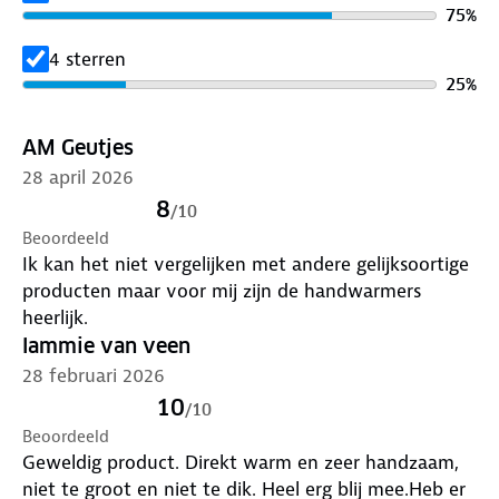
Oplaadtijd: ca. 3,5 uur
75
%
Gebruikstijd: 4 tot 8 uur per deel (afhankelijk van
stand en buitentemperatuur)
4 sterren
Niet geschikt voor jonge kinderen
25
%
Batterijonderhoudstip: Laad de handwarmer elke 3
maanden tot 80% op voor langere levensduur
AM Geutjes
28 april 2026
8
/
10
Beoordeeld
Ik kan het niet vergelijken met andere gelijksoortige
producten maar voor mij zijn de handwarmers
heerlijk.
lammie van veen
28 februari 2026
10
/
10
Beoordeeld
Geweldig product. Direkt warm en zeer handzaam,
niet te groot en niet te dik. Heel erg blij mee.Heb er