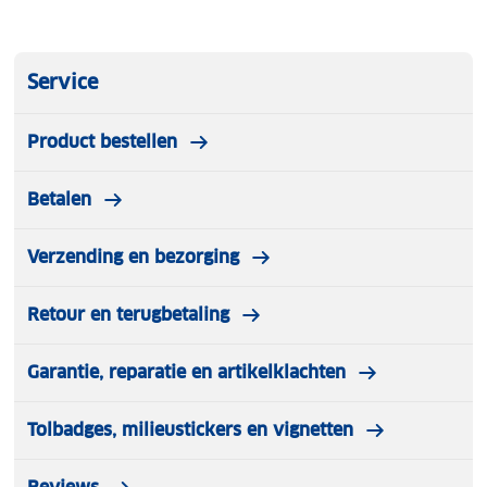
De belangrijkste specificaties:
Service
Product bestellen
Breedte: ca. 300 cm
Betalen
Materiaal doek: 180g/m² polyester
Materiaal frame: aluminium
Verzending en bezorging
Kleur doek: taupe
Retour en terugbetaling
Kleur frame: antraciet
Garantie, reparatie en artikelklachten
Steel dikte: 38 mm
Tolbadges, milieustickers en vignetten
Parasolvoet: meegeleverd