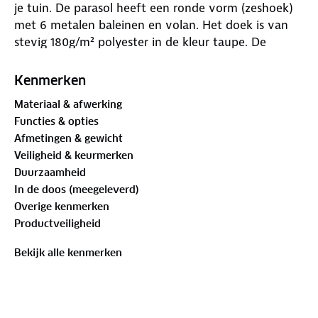
je tuin. De parasol heeft een ronde vorm (zeshoek)
met 6 metalen baleinen en volan. Het doek is van
stevig 180g/m² polyester in de kleur taupe. De
parasol heeft een handige molen waarmee je 'm
eenvoudig open- en dichtdraait.
Kenmerken
Materiaal & afwerking
Functies & opties
De pluspunten van deze combi deal:
Afmetingen & gewicht
Veiligheid & keurmerken
Duurzaamheid
Handig draaimolentje
In de doos (meegeleverd)
Overige kenmerken
Verkrijgbaar in 4 kleuren parasols
Productveiligheid
Wordt geleverd inclusief parasolvoet Lesli Living
Bekijk alle kenmerken
Wordt geleverd inclusief parasolhoes CUHOC RED
label