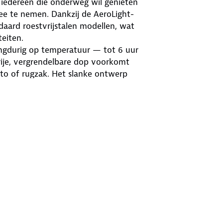
 iedereen die onderweg wil genieten
e te nemen. Dankzij de AeroLight-
daard roestvrijstalen modellen, wat
teiten.
ngdurig op temperatuur — tot 6 uur
vrije, vergrendelbare dop voorkomt
to of rugzak. Het slanke ontwerp
stvrij staal bestand is tegen
r
t ijs