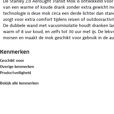
De Stanley 2.0 AeroLight Transit Mok is ontwikkeld voor
van een warme of koude drank zonder extra gewicht me
technologie is deze mok circa een derde lichter dan stan
zorgt voor extra comfort tijdens reizen of outdooractivi
De dubbele wand met vacuümisolatie houdt dranken la
warm of 8 uur koud, en zelfs tot 30 uur met ijs. De lek
morsen en maakt de mok geschikt voor gebruik in de au
past in de meeste bekerhouders, terwijl het duurzame roe
dagelijks gebruik.
Kenmerken
Kenmerken:
Geschikt voor
- Inhoud: circa 0,47 liter (16 oz)
Overige kenmerken
- Gewicht: circa 240 gram
Productveiligheid
- Afmetingen: ongeveer 20,2 cm hoog × 6,9 cm diamete
- Materiaal: 18/8 roestvrij staal, BPA-vrij
Bekijk alle kenmerken
- Isolatie: dubbele wand vacuümisolatie
- Warmtebehoud: tot 6 uur warm, 8 uur koud, 30 uur me
- Sluiting: lekvrije, vergrendelbare drinkdop
- Past in de meeste bekerhouders
- Geschikt voor vaatwasser (bovenrek)