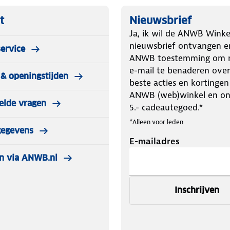
lans tussen laag gewicht, uitstekende
rweg, op het werk of tijdens
t
Nieuwsbrief
Ja, ik wil de ANWB Winke
nieuwsbrief ontvangen e
ervice
ANWB toestemming om m
e-mail te benaderen over
& openingstijden
beste acties en kortingen
ANWB (web)winkel en o
elde vragen
5.- cadeautegoed.*
*Alleen voor leden
gegevens
E-mailadres
n via ANWB.nl
Inschrijven