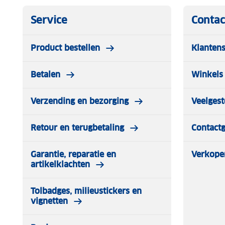
De Stanley 2.0 AeroLight Transit Mok biedt een ideale ba
isolatie en dagelijks gebruiksgemak — perfect voor onde
Service
Contac
avontuur.
Product bestellen
Klantens
Betalen
Winkels 
Verzending en bezorging
Veelgest
Retour en terugbetaling
Contact
Garantie, reparatie en
Verkope
artikelklachten
Tolbadges, milieustickers en
vignetten