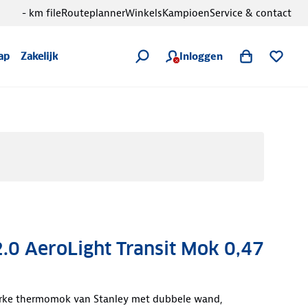
- km file
Routeplanner
Winkels
Kampioen
Service & contact
Inloggen
ap
Zakelijk
.0 AeroLight Transit Mok 0,47
erke thermomok van Stanley met dubbele wand,