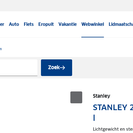
er
Auto
Fiets
Eropuit
Vakantie
Webwinkel
Lidmaatsch
n
Zoek
Stanley
STANLEY 2
l
Lichtgewicht en st