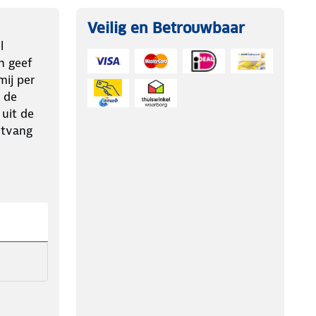
Veilig en Betrouwbaar
l
n geef
ij per
 de
 uit de
ntvang