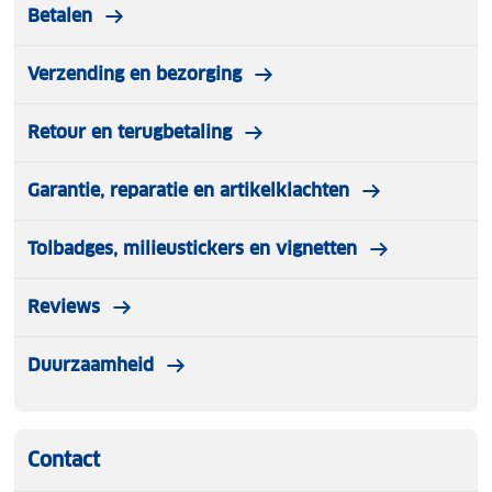
Betalen
overschreven. Houd de knop langer ingedrukt om
de fabrieksinstellingen van de Innovv K5 terug te
zetten. IP67 waterproof De Motor dashcam is
Verzending en bezorging
volledig IP67 gecertificeerd, dit betekend dat alle
onderdelen bestand zijn tegen de meest extreme
Retour en terugbetaling
omstandigheden. De module en achter camera
kunnen daarom op elke gewenste plek worden
Garantie, reparatie en artikelklachten
gemonteerd. Optionele Innovv Lensprotector De
Innovv Lens Protector is ontworpen om de originele
Tolbadges, milieustickers en vignetten
lens van je Innovv camera te beschermen tegen
dagelijkse invloeden zoals steenslag, zand, vuil en
Reviews
lichte krassen. Zo blijft de beeldkwaliteit optimaal
en verleng je de levensduur van de camera. 5.0Hz
GPS Deze motor camera wordt geleverd met 5Hz
Duurzaamheid
GPS ontvanger.
Contact