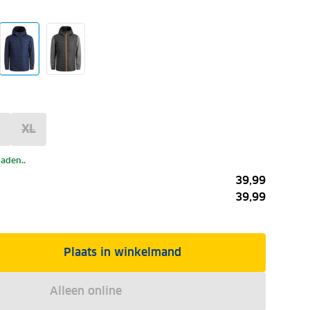
XL
laden..
39,99
39,99
Plaats in winkelmand
Alleen online