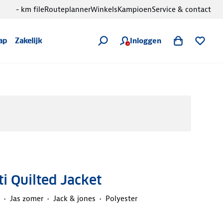
- km file
Routeplanner
Winkels
Kampioen
Service & contact
Inloggen
ap
Zakelijk
i Quilted Jacket
Jas zomer
Jack & jones
Polyester