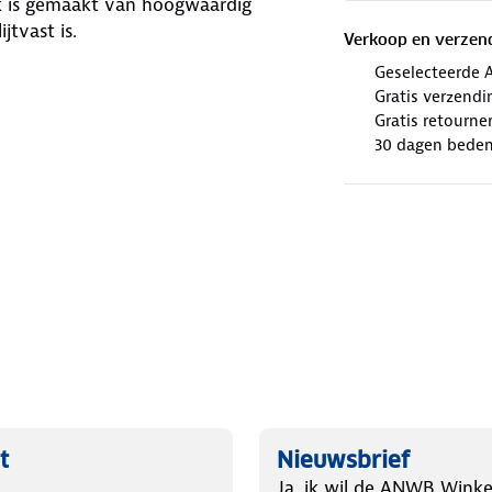
ck is gemaakt van hoogwaardig
jtvast is.
Verkoop en verzen
Geselecteerde 
Gratis verzendi
Gratis retourne
30 dagen beden
t
Nieuwsbrief
Ja, ik wil de ANWB Winke