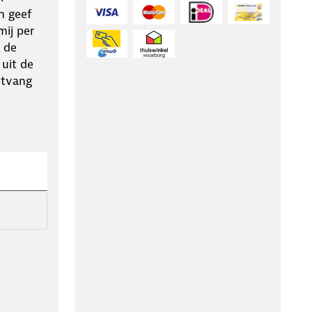
n geef
ij per
 de
 uit de
ntvang