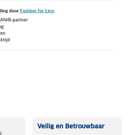
ding door
Fashion for Less
ANWB-partner
ng
ren
ktijd
Veilig en Betrouwbaar
l