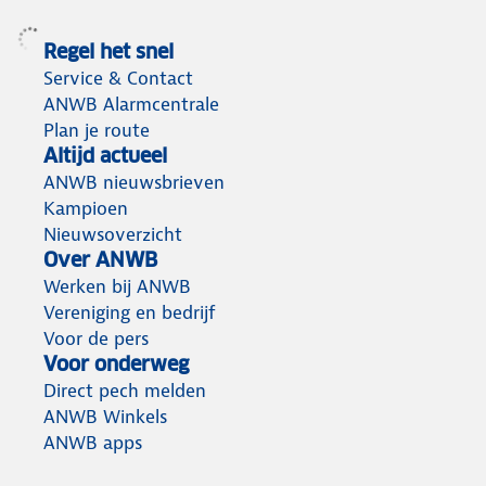
Met de SAVS CS11 kies je voor complete,
Regel het snel
betrouwbare en langdurige veiligheid in huis.
Service & Contact
ANWB Alarmcentrale
Plan je route
Altijd actueel
ANWB nieuwsbrieven
Kampioen
Nieuwsoverzicht
Over ANWB
Werken bij ANWB
Vereniging en bedrijf
Voor de pers
Voor onderweg
Direct pech melden
ANWB Winkels
ANWB apps