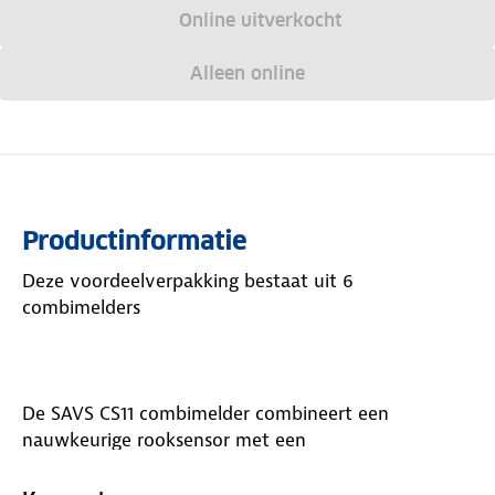
Online uitverkocht
Alleen online
Productinformatie
Deze voordeelverpakking bestaat uit 6
combimelders
De SAVS CS11 combimelder combineert een
nauwkeurige rooksensor met een
koolmonoxidesensor. Zo ben je in één keer
beschermd tegen twee grote gevaren in huis.