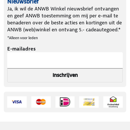
Nieuwsbrief
Ja, ik wil de ANWB Winkel nieuwsbrief ontvangen
en geef ANWB toestemming om mij per e-mail te
benaderen over de beste acties en kortingen uit de
10 jaar batterij
– Onderhoudsvrije batterij, geen
ANWB (web)winkel en ontvang 5.- cadeautegoed.*
vervanging nodig.
*Alleen voor leden
Dubbele detectie
– Beschermt tegen rook én
E-mailadres
koolmonoxide.
Gebruiksvriendelijk
– Grote test- en pauzeknop,
Inschrijven
ook te gebruiken met een bezemsteel.
Geen storend lampje
– Geschikt voor slaapkamers.
Eenvoudige montage
– Inclusief montagestrip,
boren niet nodig.