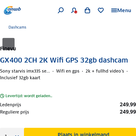
Menu
Dashcams
Finevu
GX400 2CH 2K Wifi GPS 32gb dashcam
Sony starvis imx335 se...
Wifi en gps
2k + fullhd video's
Inclusief 32gb kaart
Levertijd: wordt geladen..
249,99
Ledenprijs
249,99
Reguliere prijs
Plaats in winkelmand