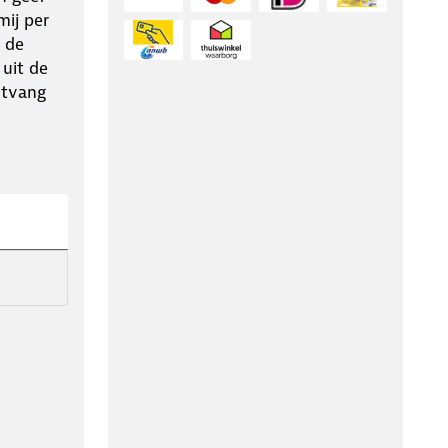
ij per
 de
 uit de
ntvang