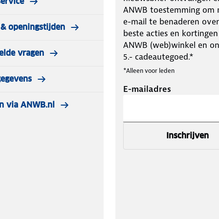
ervice
ANWB toestemming om m
e-mail te benaderen over
& openingstijden
beste acties en kortingen
ANWB (web)winkel en o
elde vragen
5.- cadeautegoed.*
*Alleen voor leden
gegevens
E-mailadres
n via ANWB.nl
Inschrijven