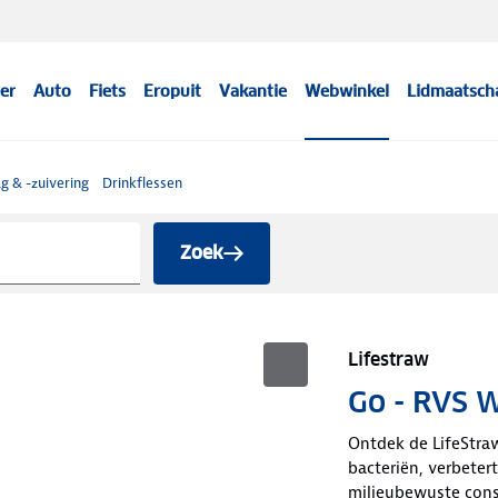
er
Auto
Fiets
Eropuit
Vakantie
Webwinkel
Lidmaatsch
g & -zuivering
Drinkflessen
Zoek
Lifestraw
Go - RVS 
Ontdek de LifeStraw
bacteriën, verbetert
milieubewuste con