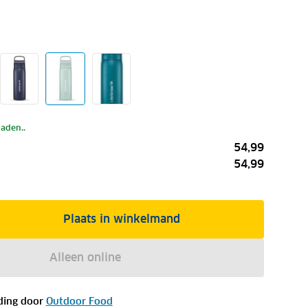
laden..
54,99
54,99
Plaats in winkelmand
Alleen online
ding door
Outdoor Food