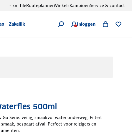
- km file
Routeplanner
Winkels
Kampioen
Service & contact
Inloggen
ap
Zakelijk
Waterfles 500ml
 Go Serie: veilig, smaakvol water onderweg. Filtert
 smaak, bespaart afval. Perfect voor reizigers en
sumenten.