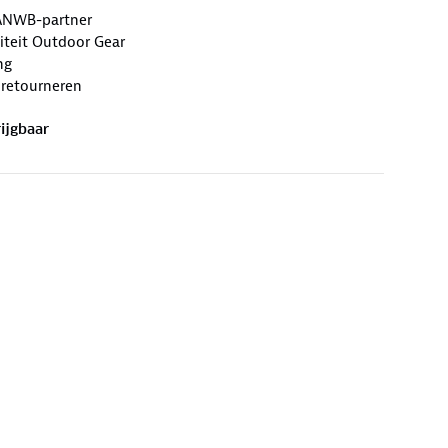
ANWB-partner
iteit Outdoor Gear
ng
 retourneren
ijgbaar