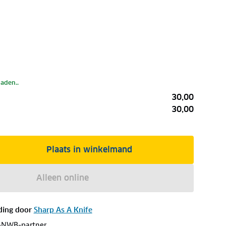
laden..
30,00
30,00
Plaats in winkelmand
Alleen online
ding door
Sharp As A Knife
ANWB-partner