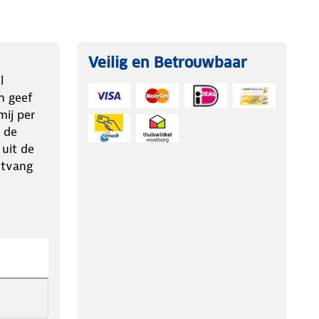
Veilig en Betrouwbaar
l
n geef
ij per
 de
 uit de
ntvang