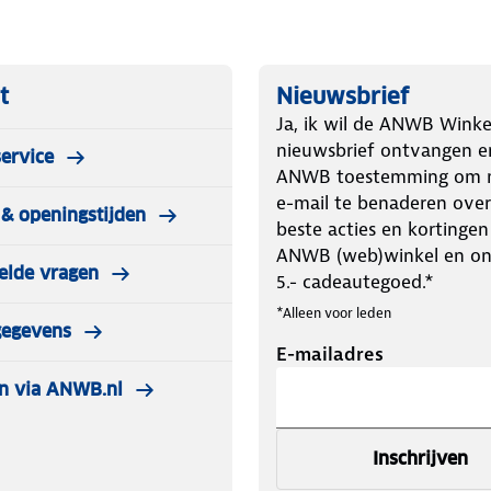
t
Nieuwsbrief
Ja, ik wil de ANWB Winke
nieuwsbrief ontvangen e
ervice
ANWB toestemming om m
e-mail te benaderen over
& openingstijden
beste acties en kortingen
ANWB (web)winkel en o
elde vragen
5.- cadeautegoed.*
*Alleen voor leden
gegevens
E-mailadres
n via ANWB.nl
Inschrijven