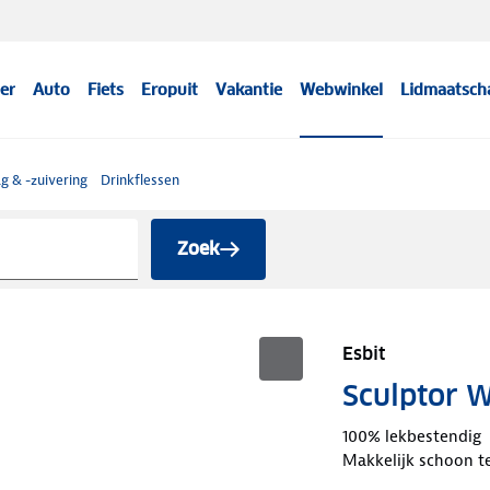
er
Auto
Fiets
Eropuit
Vakantie
Webwinkel
Lidmaatsch
g & -zuivering
Drinkflessen
Zoek
Esbit
Sculptor W
100% lekbestendig
Makkelijk schoon t