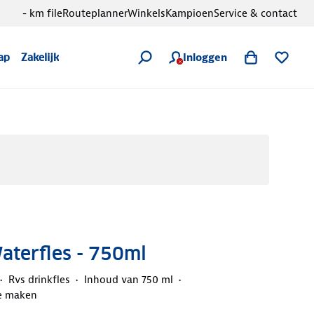
- km file
Routeplanner
Winkels
Kampioen
Service & contact
Inloggen
ap
Zakelijk
aterfles - 750ml
Rvs drinkfles
Inhoud van 750 ml
e maken