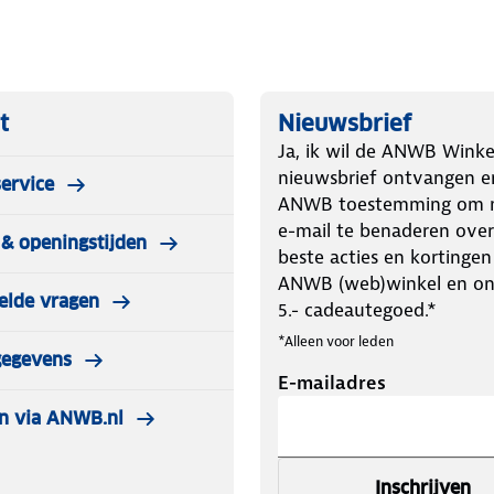
t
Nieuwsbrief
Ja, ik wil de ANWB Winke
nieuwsbrief ontvangen e
ervice
ANWB toestemming om m
e-mail te benaderen over
& openingstijden
beste acties en kortingen
ANWB (web)winkel en o
elde vragen
5.- cadeautegoed.*
*Alleen voor leden
gegevens
E-mailadres
n via ANWB.nl
Inschrijven