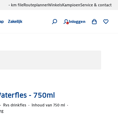
- km file
Routeplanner
Winkels
Kampioen
Service & contact
Inloggen
ap
Zakelijk
aterfles - 750ml
Rvs drinkfles
Inhoud van 750 ml
eg