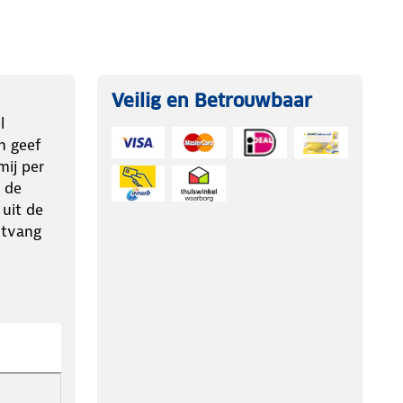
Veilig en Betrouwbaar
l
n geef
ij per
 de
 uit de
ntvang