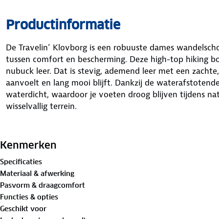
Productinformatie
De Travelin’ Klovborg is een robuuste dames wandelscho
tussen comfort en bescherming. Deze high-top hiking b
nubuck leer. Dat is stevig, ademend leer met een zachte,
aanvoelt en lang mooi blijft. Dankzij de waterafstotend
waterdicht, waardoor je voeten droog blijven tijdens n
wisselvallig terrein.
De Klovborg heeft een traditionele vetersluiting voor e
van een comfortabele, uitneembare foam binnenzool. Di
Kenmerken
zool te vervangen of extra ondersteuning toe te voege
Specificaties
buitenzool zorgt voor grip en stabiliteit, zelfs op ongeli
Materiaal & afwerking
schoen uitgerust met een ademend membraan waardoor
Pasvorm & draagcomfort
natte weersomstandigheden.
Functies & opties
Geschikt voor
Of je nu een bergpad trotseert, door nat gras loopt of 