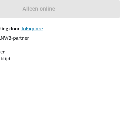
Alleen online
ding door
ToExplore
ANWB-partner
ren
ktijd