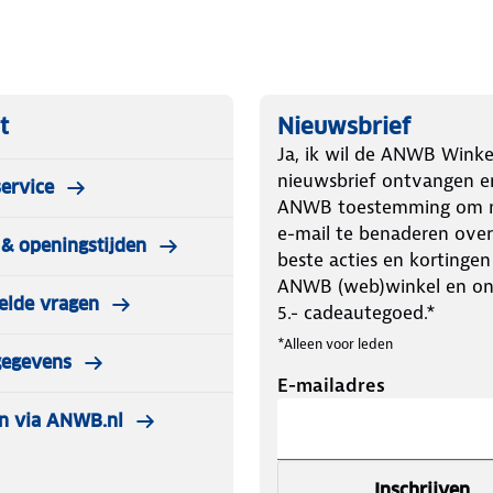
t
Nieuwsbrief
Ja, ik wil de ANWB Winke
nieuwsbrief ontvangen e
ervice
ANWB toestemming om m
e-mail te benaderen over
& openingstijden
beste acties en kortingen
ANWB (web)winkel en o
elde vragen
5.- cadeautegoed.*
*Alleen voor leden
gegevens
E-mailadres
n via ANWB.nl
Inschrijven