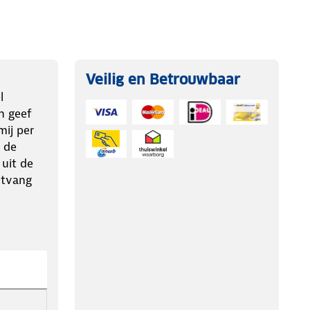
Veilig en Betrouwbaar
l
n geef
ij per
 de
 uit de
ntvang