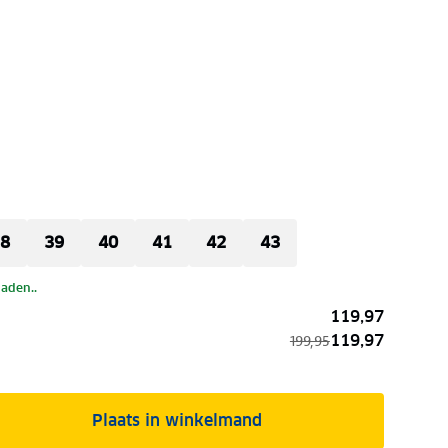
8
39
40
41
42
43
laden..
119,97
119,97
199,95
Plaats in winkelmand