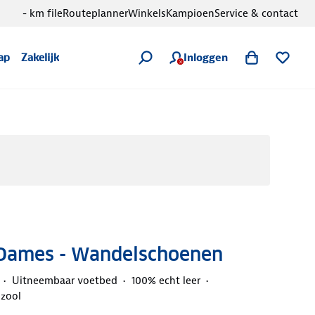
- km file
Routeplanner
Winkels
Kampioen
Service & contact
Inloggen
ap
Zakelijk
Dames - Wandelschoenen
Uitneembaar voetbed
100% echt leer
lzool