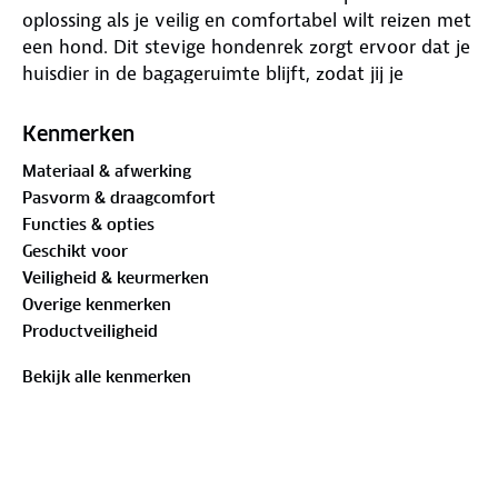
oplossing als je veilig en comfortabel wilt reizen met
een hond. Dit stevige hondenrek zorgt ervoor dat je
huisdier in de bagageruimte blijft, zodat jij je
volledig kunt concentreren op de weg.
Waar is dit Hondenrek Jeep Grand Cherokee
Kenmerken
04/1999 t/m 05/2005 geschikt voor
Materiaal & afwerking
Pasvorm & draagcomfort
Dit hondenrek is speciaal ontworpen voor jouw Jeep
Functies & opties
Grand Cherokee en bouwjaar. Met dit hondenrek
Geschikt voor
vervoer je je huisdier niet alleen veiliger, maar ook
Veiligheid & keurmerken
comfortabeler. Het rek zorgt ervoor dat je hond op
Overige kenmerken
zijn plek blijft en biedt extra bescherming voor alle
Productveiligheid
inzittenden. Daarnaast maximaliseert dit hondenrek
de gebruiksruimte in je auto. Het voorkomt dat
Bekijk alle kenmerken
bagage of onbeveiligde lading schade veroorzaakt
of naar voren schuift tijdens het rijden. Ideaal voor
iedereen die veiligheid, comfort en efficiëntie wil
combineren.