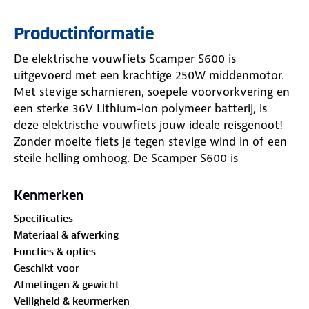
Productinformatie
De elektrische vouwfiets Scamper S600 is
uitgevoerd met een krachtige 250W middenmotor.
Met stevige scharnieren, soepele voorvorkvering en
een sterke 36V Lithium-ion polymeer batterij, is
deze elektrische vouwfiets jouw ideale reisgenoot!
Zonder moeite fiets je tegen stevige wind in of een
steile helling omhoog. De Scamper S600 is
comfortabel en gebruiksvriendelijk. Binnen 10
seconden is hij simpel te vouwen en op te bergen in
Kenmerken
jouw auto, boot, camper of caravan.
Specificaties
Materiaal & afwerking
ELEKTRISCHE VOUWFIETS MET KRACHTIGE BAFANG
Functies & opties
MIDDENMOTOR MET SHIMANO 7 VERSNELLINGEN
Geschikt voor
De Lacros Scamper S600 met middenmotor geeft
Afmetingen & gewicht
indien gewenst een zeer krachtige ondersteuning in
Veiligheid & keurmerken
iedere situatie, zoals bij lange afstanden, tegen de