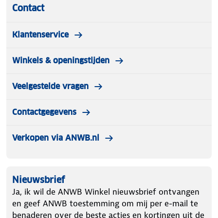
Contact
het stijlvolle ontwerp en de draagbaarheid. Met het
handige koord neem je de speaker overal mee
naartoe, of je nu gaat picknicken, kamperen of
Klantenservice
gewoon thuis wilt genieten van jouw favoriete
afspeellijst.
Winkels & openingstijden
Veelgestelde vragen
Verpakkingsinhoud
Contactgegevens
· Urbanista Malibu bluetooth speaker
Verkopen via ANWB.nl
· Koord
· Garantiekaart
Nieuwsbrief
Ja, ik wil de ANWB Winkel nieuwsbrief ontvangen
· Handleiding
en geef ANWB toestemming om mij per e-mail te
benaderen over de beste acties en kortingen uit de