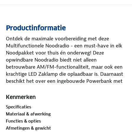
Productinformatie
Ontdek de maximale voorbereiding met deze
Multifunctionele Noodradio - een must-have in elk
Noodpakket voor thuis én onderweg! Deze
opwindbare Noodradio biedt niet alleen
betrouwbare AM/FM-functionaliteit, maar ook een
krachtige LED Zaklamp die oplaadbaar is. Daarnaast
beschikt het over een ingebouwde Powerbank met
zonne-energie, waardoor je altijd verbonden blijft,
zelfs in noodsituaties. Voeg dit Noodrantsoen toe
Kenmerken
aan je arsenaal en benut de veelzijdigheid van een
Specificaties
radio die niet alleen opwindbaar is, maar ook een
Materiaal & afwerking
betrouwbare bron van licht en energie voor al je
Functies & opties
reizen en avonturen.
Afmetingen & gewicht