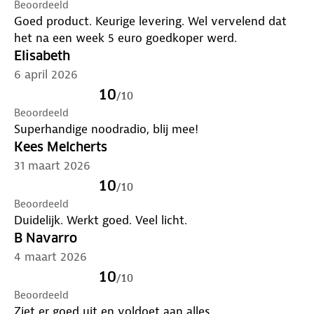
Beoordeeld
-LED Zaklamp: Krachtig met 3 dimlichtstanden
Goed product. Keurige levering. Wel vervelend dat
-Waterdicht IPX5
het na een week 5 euro goedkoper werd.
-SOS-Alarm: Luid alarmgeluid en knipperend groot
Elisabeth
licht. Met deze noodradio ben je altijd voorbereid
6 april 2026
op onverwachte situaties.
10
/
10
Inclusief handige NL Handleiding!
Beoordeeld
Superhandige noodradio, blij mee!
Kees Melcherts
31 maart 2026
10
/
10
Beoordeeld
Duidelijk. Werkt goed. Veel licht.
B Navarro
4 maart 2026
10
/
10
Beoordeeld
Ziet er goed uit en voldoet aan alles.