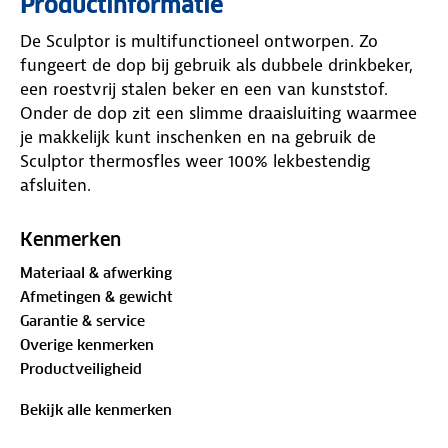
Productinformatie
De Sculptor is multifunctioneel ontworpen. Zo
fungeert de dop bij gebruik als dubbele drinkbeker,
een roestvrij stalen beker en een van kunststof.
Onder de dop zit een slimme draaisluiting waarmee
je makkelijk kunt inschenken en na gebruik de
Sculptor thermosfles weer 100% lekbestendig
afsluiten.
De Sculptor thermosfles van Esbit is gemaakt van
hoge kwaliteit roestvrij staal uit Duitsland. Het
Kenmerken
dubbelwandige ontwerp zorgt ervoor dat je nooit
Materiaal & afwerking
verbrande handen oploopt tijdens gebruik. Over het
Afmetingen & gewicht
roestvrij staal zit een stevige poedercoating die
Garantie & service
meteen voor extra grip zorgt.
Overige kenmerken
Productveiligheid
Bekijk alle kenmerken