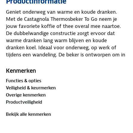
Productinformatie
Geniet onderweg van warme en koude dranken.
Met de Castagnola Thermosbeker To Go neem je
jouw favoriete koffie of thee overal mee naartoe.
De dubbelwandige constructie zorgt ervoor dat
warme dranken lang warm blijven en koude
dranken koel. Ideaal voor onderweg, op werk of
tijdens een wandeling. De beker is ontworpen om in
vrijwel elke bekerhouder te passen. Dankzij de
lekvrije dop neem je de beker zorgeloos mee in je
Kenmerken
tas. De antislip onderzijde en grip zorgen voor extra
Functies & opties
gebruiksgemak. Hoogwaardig materiaal en stijlvol
Veiligheid & keurmerken
ontwerp Deze herbruikbare koffiebeker is gemaakt
Overige kenmerken
van stevig RVS, krasbestendig en eenvoudig schoon
Productveiligheid
te maken. De full afwerking geeft een moderne en
luxe uitstraling.
Bekijk alle kenmerken