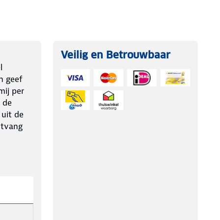
Veilig en Betrouwbaar
l
n geef
ij per
 de
 uit de
ntvang