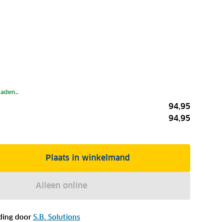
laden..
94,95
94,95
Plaats in winkelmand
Alleen online
ding door
S.B. Solutions