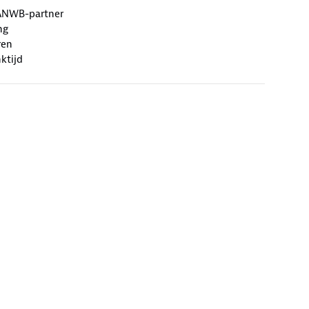
ANWB-partner
ng
ren
ktijd