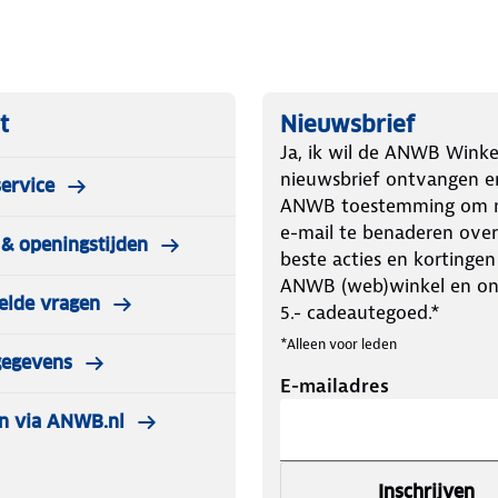
orden gebruikt.
udig gebruik
t
Nieuwsbrief
Ja, ik wil de ANWB Winke
nieuwsbrief ontvangen e
ervice
ANWB toestemming om m
e-mail te benaderen over
& openingstijden
beste acties en kortingen
ANWB (web)winkel en o
elde vragen
5.- cadeautegoed.*
*Alleen voor leden
gegevens
E-mailadres
n via ANWB.nl
Inschrijven