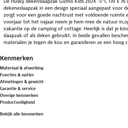
De Husky dekenslaapzak Gizmo Kids 2024 -5°C 170 x 70 c
dekeneslaapzak in een design speciaal aangepast voor de
zorgt voor een goede nachtrust met voldoende ruimte en
voorjaar tot het najaar neem je hem mee de natuur in,op
vakantie op de camping of cottage. Heerlijk is dat je kin
slaapzak of als deken gebruikt. In beide gevallen besc
materialen je tegen de kou en garanderen ze een hoog 
Onderstaand de kenmerken van de Husky Gizmo Kids 20
Kenmerken
Materiaal & afwerking
Buitenzijde gemaakt van 100% Polypongee
Functies & opties
Binnenzijde gemaakt van 65% Polyester en 35% Katoen 
Afmetingen & gewicht
Vulling gemaakt van vierkanaals hollowfibre
Garantie & service
Hoogwaardige 4-kanaals holle vezelvulling voor geweld
Overige kenmerken
Hoge weerstand tegen slecht weer
Productveiligheid
Speciaal voor kinderen
Ademend vermogen
Bekijk alle kenmerken
Ruime slaapzak
Isolerende eigenschappen worden gegarandeerd door mat