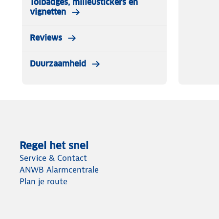
Tolbadges, milieustickers en
Extreem -5 ° C
vignetten
Limiet 5 ° C
Comfort 9 ° C
Reviews
(Dit blijft altijd persoonsgebonden)
Duurzaamheid
De mummyslaapzak wordt geleverd met een compressiez
slaapzak is 145 cm.
Regel het snel
Service & Contact
ANWB Alarmcentrale
Plan je route