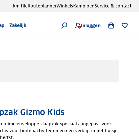
- km file
Routeplanner
Winkels
Kampioen
Service & contact
Inloggen
ap
Zakelijk
pzak Gizmo Kids
n ruime enveloppe slaapzak speciaal aangepast voor
t is voor buitenactiviteiten en een verblijf in het huisje
herfst.