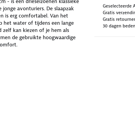
m - is een drieseizoenen klassieke
Geselecteerde 
 jonge avonturiers. De slaapzak
Gratis verzendi
 is erg comfortabel. Van het
Gratis retourne
 het water of tijdens een lange
30 dagen beden
d zelf kan kiezen of je hem als
hermen de gebruikte hoogwaardige
comfort.
24 slaapzak:
(fleece)
ig thermisch comfort
eriaal van de hoogste kwaliteit aan