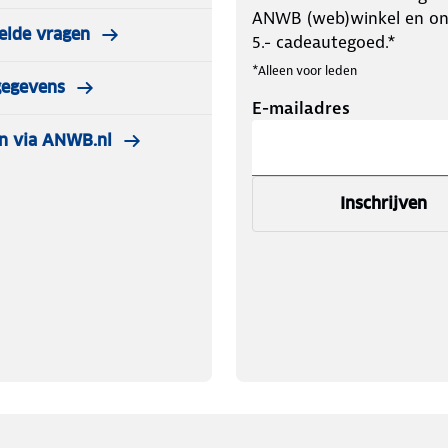
ANWB (web)winkel en o
elde vragen
5.- cadeautegoed.*
*Alleen voor leden
gegevens
E-mailadres
n via ANWB.nl
Inschrijven