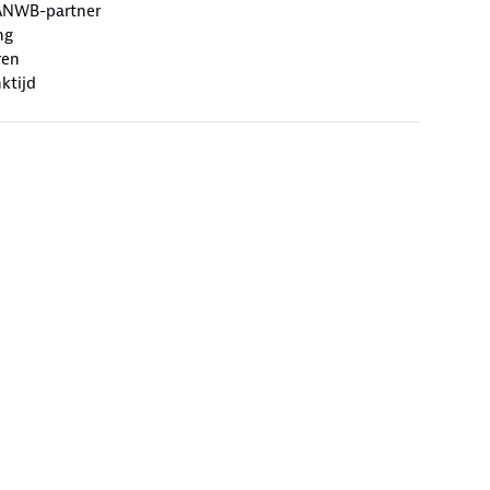
ANWB-partner
ng
ren
ktijd