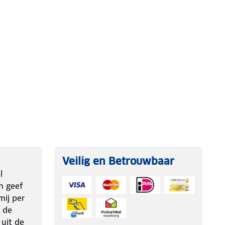
Veilig en Betrouwbaar
l
n geef
ij per
 de
 uit de