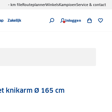
- km file
Routeplanner
Winkels
Kampioen
Service & contact
Inloggen
ap
Zakelijk
et knikarm Ø 165 cm