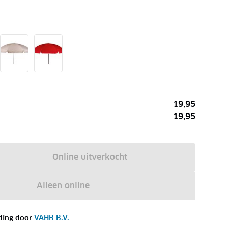
19,95
19,95
Online uitverkocht
Alleen online
ding door
VAHB B.V.