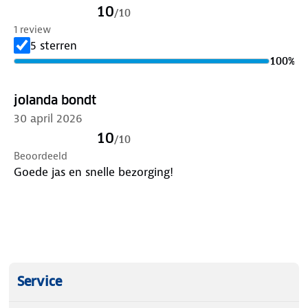
van lichte materialen.
10
/
10
1 review
Eigenschappen
5 sterren
De Lotus parasol wordt exclusief parasolvoet
100
%
geleverd. De diameter van de parasolbuis bedraagt
38 mm.
jolanda bondt
30 april 2026
10
/
10
Beoordeeld
Goede jas en snelle bezorging!
Service