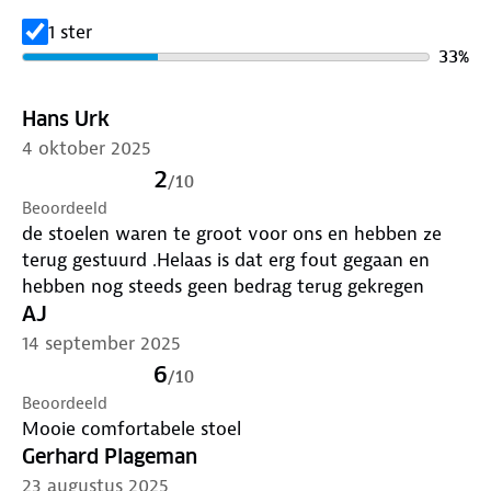
Kussendikte: 7 cm
1 ster
Draagkracht: 135 kg
33
%
Gewicht: 4,9 kg
Afmetingen uitgeklapt: 79x82x92 cm
Hans Urk
Afmetingen opgevouwen: 20x20x95 cm
Zithoogte: 49 cm
4 oktober 2025
Antislip voetjes
2
/
10
Afneembare, wasbare zitting
Beoordeeld
de stoelen waren te groot voor ons en hebben ze
terug gestuurd .Helaas is dat erg fout gegaan en
hebben nog steeds geen bedrag terug gekregen
AJ
14 september 2025
6
/
10
Beoordeeld
Mooie comfortabele stoel
Gerhard Plageman
23 augustus 2025