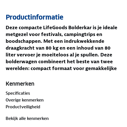
Productinformatie
Deze compacte LifeGoods Bolderkar is je ideale
metgezel voor festivals, campingtrips en
boodschappen. Met een indrukwekkende
draagkracht van 80 kg en een inhoud van 80
liter vervoer je moeiteloos al je spullen. Deze
bolderwagen combineert het beste van twee
werelden: compact formaat voor gemakkelijke
opslag én stevige constructie voor optimaal
gebruiksgemak. De soepel draaiende rubberen
Kenmerken
wielen maken elk transport een fluitje van een
Specificaties
cent.
Overige kenmerken
Jouw voordelen
Productveiligheid
Compact ontwerp met grote draagkracht van 80
kg
Bekijk alle kenmerken
Ruime inhoud van 80 liter