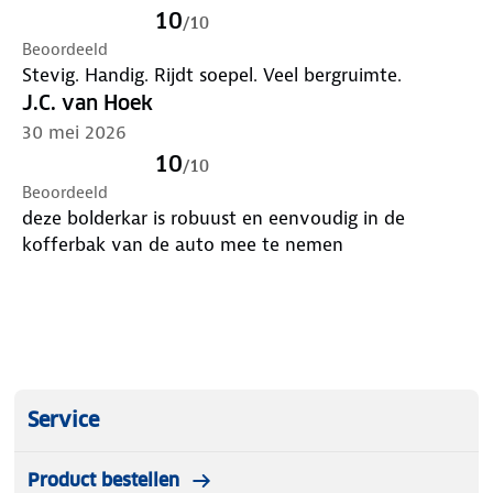
inleveren op functionaliteit.
10
/
10
Onderhoudsvriendelijk
Beoordeeld
Het hoogwaardige 600D textiel met
Stevig. Handig. Rijdt soepel. Veel bergruimte.
waterafstotende coating beschermt je spullen tegen
J.C. van Hoek
vocht en slijtage. De verwijderbare stof maakt
30 mei 2026
schoonmaken tot een eenvoudige klus - even
10
/
10
uitnemen, schoonmaken en weer bevestigen.
Beoordeeld
Verpakkingsinhoud
deze bolderkar is robuust en eenvoudig in de
LifeGoods Bolderkar (1x)
kofferbak van de auto mee te nemen
Handleiding (1x)
Belangrijkste specificaties
Maximale draagkracht: 80 kg
Inhoud: 80 liter
Materiaal: 600D textiel met waterafstotende
coating
Wielen: 2x 360° draaibaar met rubber loopvlak
Service
Features: Inklapbaar, verwijderbare stof
Extra's: Ergonomisch handvat
Product bestellen