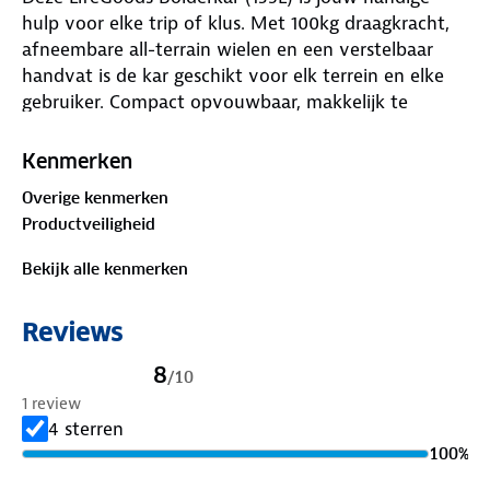
hulp voor elke trip of klus. Met 100kg draagkracht,
afneembare all-terrain wielen en een verstelbaar
handvat is de kar geschikt voor elk terrein en elke
gebruiker. Compact opvouwbaar, makkelijk te
stallen en inclusief beschermhoes en zijtas voor
extra gemak.
Kenmerken
Waarom kiezen voor LifeGoods?
Overige kenmerken
Voor wie altijd voorbereid, compact en krachtig op
Productveiligheid
pad wil.
Specificaties
Bekijk alle kenmerken
Inhoud: 135L
Draagkracht: 100kg
Reviews
Wielen: All-terrain, afneembaar
Verstelbaar handvat: Ja
8
/
10
Beschermhoes & zijtas inbegrepen
1 review
4 sterren
100
%