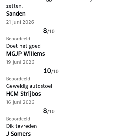
• DUBBELE BESCHERMING BIJ ZIJDELINGSE
zetten.
BOTSINGEN: deze 360 ISOFIX-autostoel biedt 12 jaar
Sanden
lang veilig reizen met de dubbele bescherming bij
21 juni 2026
zijdelingse botsingen; zo is je kind veilig bij een
zijaanrijding met minder kans op letsel aan hoofd,
8
/
10
nek en schouders
Beoordeeld
• 6 LIGPOSITIES: deze 360 ISOFIX-autostoel heeft 6
Doet het goed
ligposities, waarvan 1 in achterwaarts en 5 in
MGJP Willems
voorwaarts gerichte positie, zodat je baby altijd
19 juni 2026
comfortabel zit
10
/
10
• 12 HOOFDSTEUNPOSITIES: de
Beoordeeld
Geweldig autostoel
HCM Strijbos
16 juni 2026
8
/
10
Beoordeeld
Dik tevreden
J Somers