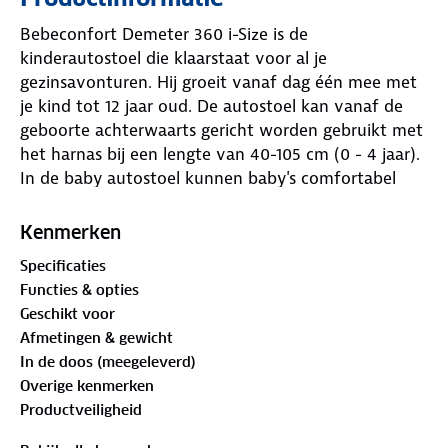
Bebeconfort Demeter 360 i-Size is de
kinderautostoel die klaarstaat voor al je
gezinsavonturen. Hij groeit vanaf dag één mee met
je kind tot 12 jaar oud. De autostoel kan vanaf de
geboorte achterwaarts gericht worden gebruikt met
het harnas bij een lengte van 40-105 cm (0 - 4 jaar).
In de baby autostoel kunnen baby's comfortabel
achterover liggen in een hellingshoek van 140°,
inclusief een inlay en kussentje voor pasgeborenen.
Kenmerken
Je kind kan bij een lengte van 76-105 cm (15 m - 4 j)
Specificaties
de autostoel ook in voorwaarts gerichte positie
Functies & opties
gebruiken, vastgemaakt met het harnas. De
Geschikt voor
zitverhoger, waarbij het kind wordt vastgemaakt
Afmetingen & gewicht
met de autogordel, kan worden gebruikt bij 100-150
In de doos (meegeleverd)
cm (4 - 12 jaar).
Overige kenmerken
Productveiligheid
Dankzij het soepele 360° draaisysteem kun je snel
en eenvoudig wisselen tussen achterwaarts en