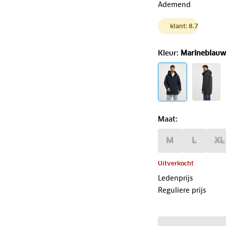
Ademend
klant: 8.7
Kleur
:
Marineblauw
Maat
:
M
L
XL
Uitverkocht
Ledenprijs
Reguliere prijs