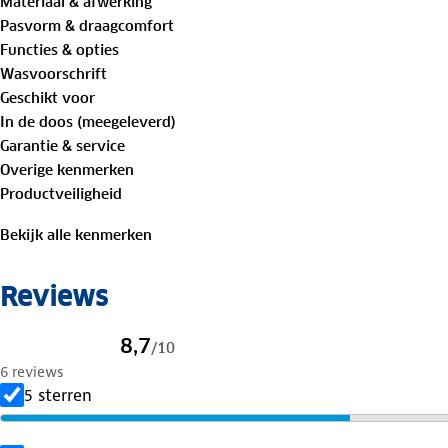
Materiaal & afwerking
Pasvorm & draagcomfort
De getapete naden dragen bij aan de algehele waterdic
Functies & opties
van de stof zorgt voor comfort tijdens intensieve activit
Wasvoorschrift
PFAS-vrij.
Geschikt voor
De Olav heren parka is kortom een functionele en stijlvo
In de doos (meegeleverd)
winterdag aankunt, van stad tot bos, van windvlagen to
Garantie & service
Overige kenmerken
Productveiligheid
Bekijk alle kenmerken
Reviews
8,7
/
10
6 reviews
5 sterren