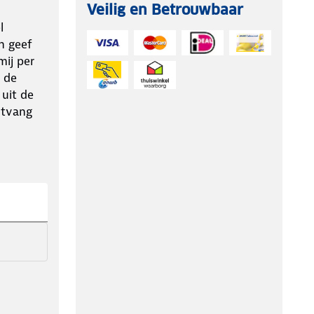
Veilig en Betrouwbaar
l
n geef
ij per
 de
 uit de
ntvang