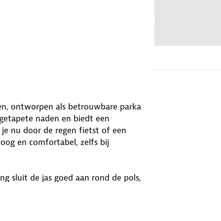
ren, ontworpen als betrouwbare parka
 getapete naden en biedt een
e nu door de regen fietst of een
oog en comfortabel, zelfs bij
g sluit de jas goed aan rond de pols,
ng bieden tegen de kou. De jas is
r dagelijks gebruik of avonturen in