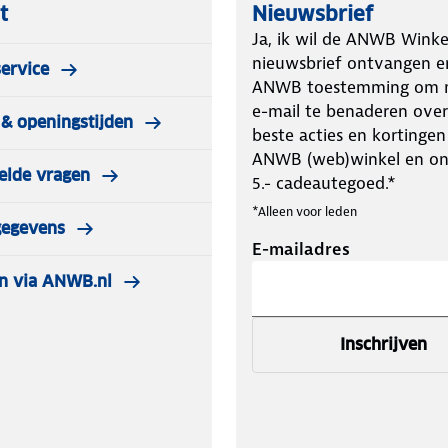
t
Nieuwsbrief
Ja, ik wil de ANWB Winke
nieuwsbrief ontvangen e
ervice
ANWB toestemming om m
e-mail te benaderen over
& openingstijden
beste acties en kortingen
ANWB (web)winkel en o
elde vragen
5.- cadeautegoed.*
*Alleen voor leden
gegevens
E-mailadres
n via ANWB.nl
Inschrijven