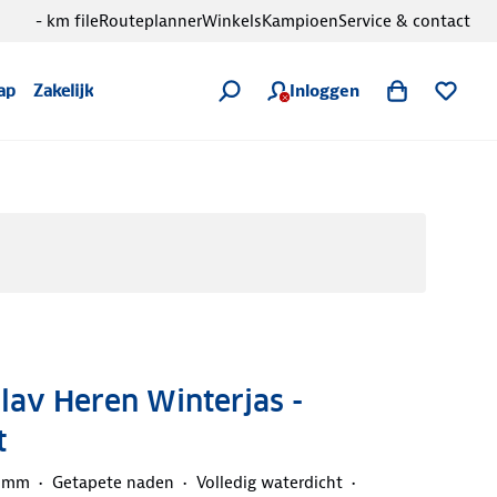
- km file
Routeplanner
Winkels
Kampioen
Service & contact
Inloggen
ap
Zakelijk
Olav Heren Winterjas -
t
0 mm
Getapete naden
Volledig waterdicht