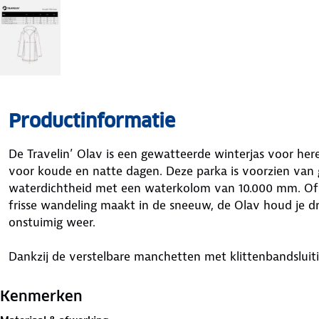
Productinformatie
De Travelin’ Olav is een gewatteerde winterjas voor he
voor koude en natte dagen. Deze parka is voorzien van
waterdichtheid met een waterkolom van 10.000 mm. Of j
frisse wandeling maakt in de sneeuw, de Olav houd je dr
onstuimig weer.
Dankzij de verstelbare manchetten met klittenbandsluitin
terwijl de windmanchetten met duimgat extra beschermi
volledig gewatteerd en daardoor ideaal als winterjas voo
Kenmerken
de natuur.