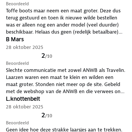
Beoordeeld
Toffe boots maar neem een maat groter. Deze dus
terug gestuurd en toen ik nieuwe wilde bestellen
was er alleen nog een ander model (veel duurder)
beschikbaar. Helaas dus geen (redelijk betaalbare)
Chelsea boots voor mij dus. De kleur is trouwens
B Mars
prachtig.
28 oktober 2025
2
/
10
Beoordeeld
Slechte communicatie met zowel ANWB als Travelin.
Laarzen waren een maat te klein en wilden een
maat groter. Stonden niet meer op de site. Gebeld
met de webshop van de ANWB en die verwees ons
met een tel. nr. naar Travelin, die met een oplossing
L.knottenbelt
zou komen. Van zowel ANWB als Travelin nooit
28 oktober 2025
meer wat gehoord.
2
/
10
Beoordeeld
Geen idee hoe deze strakke laarsjes aan te trekken.