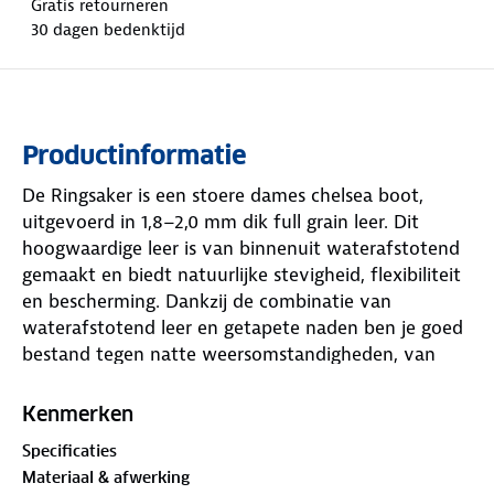
Gratis retourneren
30 dagen bedenktijd
Productinformatie
De Ringsaker is een stoere dames chelsea boot,
uitgevoerd in 1,8–2,0 mm dik full grain leer. Dit
hoogwaardige leer is van binnenuit waterafstotend
gemaakt en biedt natuurlijke stevigheid, flexibiliteit
en bescherming. Dankzij de combinatie van
waterafstotend leer en getapete naden ben je goed
bestand tegen natte weersomstandigheden, van
regenachtige wandelingen tot besneeuwde
bospaadjes.
Kenmerken
Specificaties
Aan de binnenkant zorgt een volledig wollen
Materiaal & afwerking
voering voor warme, droge en comfortabele voeten.