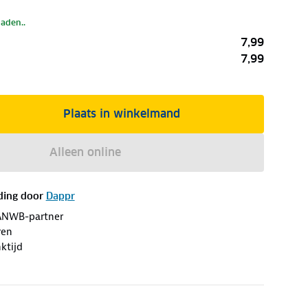
laden..
7,99
7,99
Plaats in winkelmand
Alleen online
ding door
Dappr
ANWB-partner
ren
ktijd