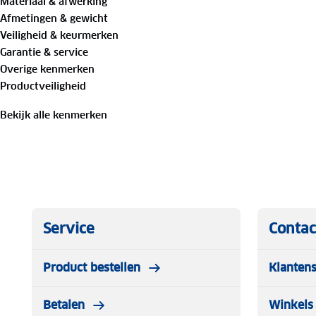
Materiaal & afwerking
* Sterke kleefkracht
Afmetingen & gewicht
* Gemaakt van ademend bamboe stof
Veiligheid & keurmerken
* Zacht voor de huid & hypoallergeen
Garantie & service
* Verpakking die uitnodigt tot hergebruik
Overige kenmerken
* Voor kinderen & volwassenen
Productveiligheid
* Ontworpen om je snel weer op pad te helpen
Bekijk alle kenmerken
Service
Contac
Product bestellen
Klantens
Betalen
Winkels 