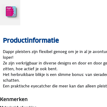
Productinformatie
Dappr pleisters zijn flexibel genoeg om je in al je avontu
loper!
Ze zijn verkrijgbaar in diverse designs en door en door 
zitten, hoe actief je ook bent.
Het herbruikbare blikje is een slimme bonus: van sierad
schatten.
Een praktische eyecatcher die meer kan dan alleen pleis
* Beschikbaar in 3 vrolijke tie-dye patronen
Kenmerken
* Groot en klein formaat, 30 stuks