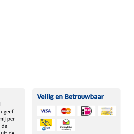
Veilig en Betrouwbaar
l
n geef
ij per
 de
 uit de