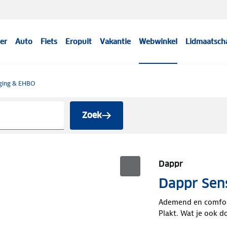
er
Auto
Fiets
Eropuit
Vakantie
Webwinkel
Lidmaatsch
ging & EHBO
Zoek
Dappr
Dappr Sens
Ademend en comfor
Plakt. Wat je ook d