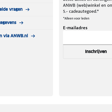
ANWB (web)winkel en o
elde vragen
5.- cadeautegoed.*
*Alleen voor leden
gegevens
E-mailadres
n via ANWB.nl
Inschrijven