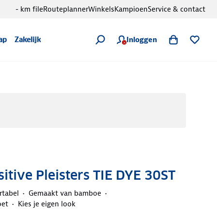
- km file
Routeplanner
Winkels
Kampioen
Service & contact
Inloggen
ap
Zakelijk
itive Pleisters TIE DYE 30ST
tabel
Gemaakt van bamboe
oet
Kies je eigen look