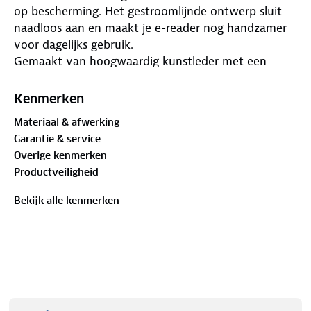
op bescherming. Het gestroomlijnde ontwerp sluit
naadloos aan en maakt je e-reader nog handzamer
voor dagelijks gebruik.
Gemaakt van hoogwaardig kunstleder met een
subtiele structuur, biedt deze hoes een moderne
uitstraling en comfortabele grip. De zachte
Kenmerken
binnenvoering voorkomt krassen en beschermt het
Materiaal & afwerking
scherm tegen stof. Dankzij de ultradunne
Garantie & service
constructie past je e-reader met hoes moeiteloos in
Overige kenmerken
elke tas.
Productveiligheid
Minimalistisch en functioneel ontwerp:
Slank profiel – lichtgewicht hoes die nauwelijks
Bekijk alle kenmerken
extra volume toevoegt
Strakke afwerking – modern design met
comfortabele grip
Zachte binnenkant – beschermt je scherm tegen
krassen en vuil
Automatische slaap-/waakfunctie – scherm
schakelt automatisch in/uit