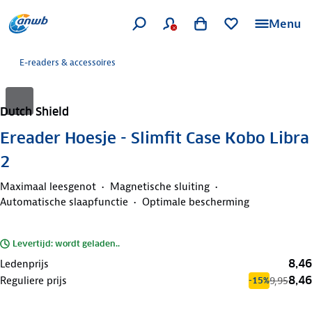
Menu
E-readers & accessoires
Dutch Shield
Ereader Hoesje - Slimfit Case Kobo Libra
2
Maximaal leesgenot
Magnetische sluiting
Automatische slaapfunctie
Optimale bescherming
Levertijd: wordt geladen..
8,46
Ledenprijs
8,46
Reguliere prijs
9,95
-15%