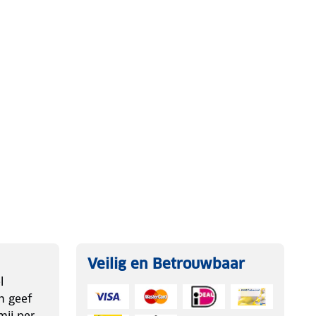
Veilig en Betrouwbaar
l
n geef
ij per