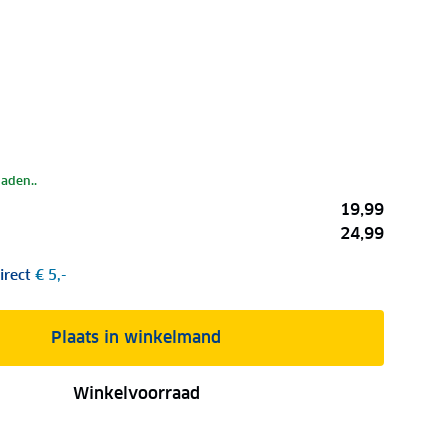
laden..
19,99
24,99
irect
€ 5,-
Plaats in winkelmand
Winkelvoorraad