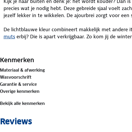
Kijk je naar buiten en denk je: het wordt kouder? Dan i
precies wat je nodig hebt. Deze gebreide sjaal voelt zac
jezelf lekker in te wikkelen. De ajourbrei zorgt voor een 
De lichtblauwe kleur combineert makkelijk met andere 
muts
erbij? Die is apart verkrijgbaar. Zo kom jij de winte
Materiaal:
45% acryl, 29% polyester, 26% polyamide
Kenmerken
Materiaal & afwerking
Wasvoorschrift
Garantie & service
Overige kenmerken
Bekijk alle kenmerken
Reviews