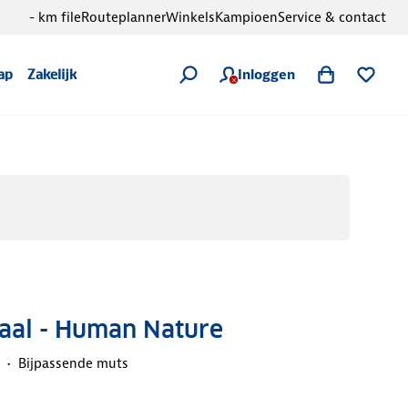
- km file
Routeplanner
Winkels
Kampioen
Service & contact
Inloggen
ap
Zakelijk
jaal - Human Nature
Bijpassende muts