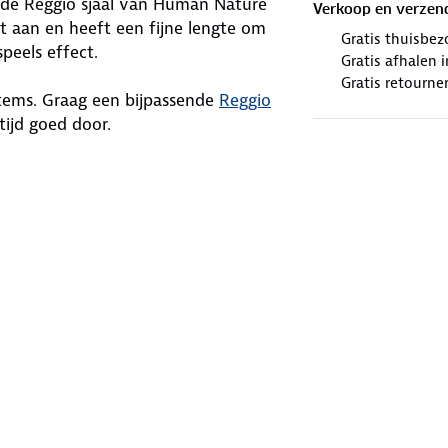
s de Reggio sjaal van Human Nature
Verkoop en verzen
ht aan en heeft een fijne lengte om
Gratis thuisbez
speels effect.
Gratis afhalen
Gratis retourne
items. Graag een bijpassende
Reggio
rtijd goed door.