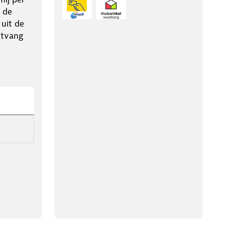
 de
 uit de
ntvang