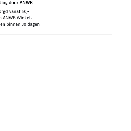
ding door
ANWB
orgd vanaf 50,-
 in ANWB Winkels
ren binnen 30 dagen