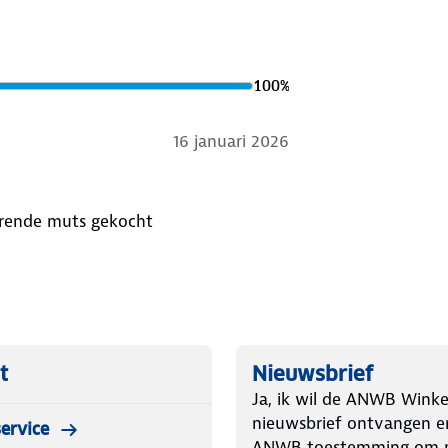
100
%
16 januari 2026
horende muts gekocht
t
Nieuwsbrief
Ja, ik wil de ANWB Winke
nieuwsbrief ontvangen e
ervice
ANWB toestemming om m