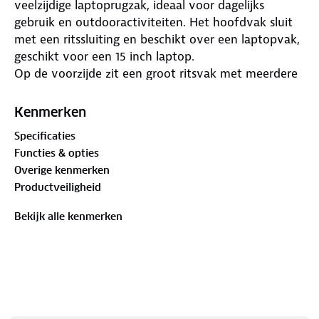
veelzijdige laptoprugzak, ideaal voor dagelijks
gebruik en outdooractiviteiten. Het hoofdvak sluit
met een ritssluiting en beschikt over een laptopvak,
geschikt voor een 15 inch laptop.
Op de voorzijde zit een groot ritsvak met meerdere
binnenvakken, waaronder een groot steekvak, drie
kleine steekvakjes en een extra ritsvak. Daarnaast is
Kenmerken
er een klein, diep ritsvakje voor sleutels of andere
Specificaties
kleine items. De elastische, gekruiste banden op de
Functies & opties
voorkant bieden ruimte om een regenjas of vestje
Overige kenmerken
op te bergen. Aan beide zijkanten zitten mesh
Productveiligheid
steekvakken voor een drinkfles.
De rugzak heeft een gewatteerd rugpand en
Bekijk alle kenmerken
verstelbare schouderbanden voor extra
draagcomfort. Aansnoerbanden aan de zijkanten en
een verstelbare borstband zorgen ervoor dat de tas
stevig op je lichaam blijft zitten.
Afmetingen: 40 cm hoogte x 30 cm breedte x 20 cm
diepte.