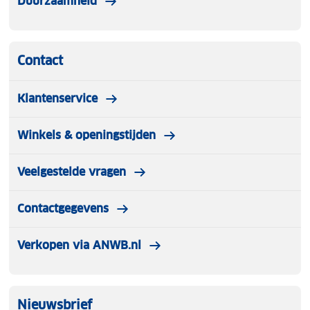
Duurzaamheid
handvat/lus aan de bovenkant.
Een ideale rugzak voor zowel dagelijks gebruik als
Contact
outdooractiviteiten!
Klantenservice
Winkels & openingstijden
Veelgestelde vragen
Contactgegevens
Verkopen via ANWB.nl
Nieuwsbrief