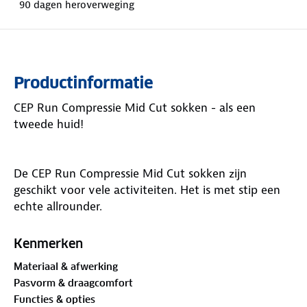
90 dagen heroverweging
Productinformatie
CEP Run Compressie Mid Cut sokken - als een
tweede huid!
De CEP Run Compressie Mid Cut sokken zijn
geschikt voor vele activiteiten. Het is met stip een
echte allrounder.
De sokken zijn te gebruiken voor wandelen, fittness,
wielrennen, hardlopen, triatlon, endurance of team
Kenmerken
sporten, zoals voetbal, basketbal of korfbal.
Materiaal & afwerking
Pasvorm & draagcomfort
De sok hoogte is halverwege de kuit.
Functies & opties