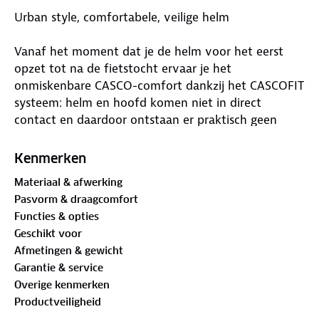
Urban style, comfortabele, veilige helm
Vanaf het moment dat je de helm voor het eerst
opzet tot na de fietstocht ervaar je het
onmiskenbare CASCO-comfort dankzij het CASCOFIT
systeem: helm en hoofd komen niet in direct
contact en daardoor ontstaan ​​er praktisch geen
drukpunten op het hoofd
Kenmerken
Bovendien zorgt het CASCOFIT systeem voor een
Materiaal & afwerking
constante luchtstroom rond het hoofd en dus voor
Pasvorm & draagcomfort
een uitstekende ventilatie
Functies & opties
Geschikt voor
Voor een goede zichtbaarheid rondom maakt
Afmetingen & gewicht
CASCO gebruik van heldere reflectoren en
Garantie & service
zogeheten reflecterende "CASCO MY STYLES" in
Overige kenmerken
plaats van milieubelastende, op batterijen werkende
Productveiligheid
lichtfuncties