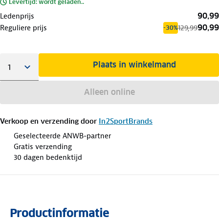
Levertijd: wordt geladen..
90,99
Ledenprijs
90,99
Reguliere prijs
129,99
-30%
Plaats in winkelmand
Alleen online
Verkoop en verzending door
In2SportBrands
Geselecteerde ANWB-partner
Gratis verzending
30 dagen bedenktijd
Productinformatie