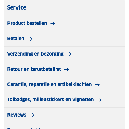
Kenmerken:
Service
Product bestellen
Waterproof laptop rugzak
Betalen
Ruim hoofdvak met ritssluiting
Laptopvak voor 15,6 inch laptop
Verzending en bezorging
Ritsvakje binnenin
Retour en terugbetaling
Geschikt voor A4 documenten
Garantie, reparatie en artikelklachten
Verticaal ritsvak op voorzijde
Tolbadges, milieustickers en vignetten
Steekvak op beide zijkanten
Reviews
Gewatteerd rugpand