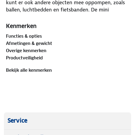
kunt er ook andere objecten mee oppompen, zoals
ballen, luchtbedden en fietsbanden. De mini
compressor heeft een digitaal display waarop je de
druk kunt aflezen (0,05 tot 3,5 bar).
Kenmerken
Functies & opties
De mini compressor heeft ook een USB-aansluiting.
Afmetingen & gewicht
Hiermee kun je bijvoorbeeld je telefoon opladen.
Overige kenmerken
Productveiligheid
• Luchtstroom: 7L / minuut
Bekijk alle kenmerken
Service