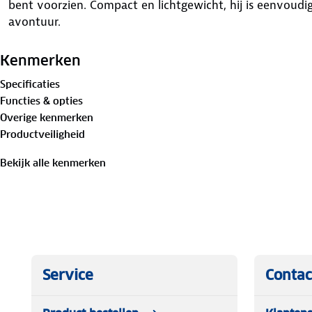
bent voorzien. Compact en lichtgewicht, hij is eenvoudig
avontuur.
Eigenschappen van de Scheppach Stroomgenerator Inve
Inverter technologie:
Zorgt voor een stabiele en sc
Kenmerken
gevoelige apparaten zoals telefoons en laptops
Specificaties
Compact en draagbaar:
Dankzij het lichte ontwerp
Functies & opties
generator gemakkelijk mee waar je ook heen gaat
Overige kenmerken
Brandstof efficiëntie:
De generator heeft een lange 
Productveiligheid
hem economisch in gebruik maakt
Veiligheidsvoorzieningen:
Voorzien van een overbel
Bekijk alle kenmerken
systeem voor extra veiligheid tijdens gebruik
Waarvoor gebruik je de Scheppach Stroomgenerator Inv
De Scheppach Stroomgenerator Inverter is perfect voor 
je nu een weekend gaat kamperen, een barbecue organi
verbouwing, deze generator levert altijd de benodigde 
elektrische gereedschappen van stroom te voorzien, verli
smartphone op te laden tijdens je avonturen. Ideaal voo
Service
Contac
geen netstroom beschikbaar is, en waar je betrouwbare e
Technische specificaties