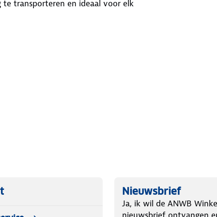
 te transporteren en ideaal voor elk
rter SG3400i
hone stroomvoorziening, perfect voor
 en de handgrepen neem je de
looptijd en bespaart brandstof, wat
asting en laag olie waarschuwing
erter?
een breed scala aan toepassingen. Of
seert of stroom nodig hebt voor een
energie. Je kunt hem gebruiken om
chting te bieden of zelfs je
r gebruik op afgelegen locaties, waar
t
Nieuwsbrief
n stille energie nodig hebt.
Ja, ik wil de ANWB Winke
nieuwsbrief ontvangen e