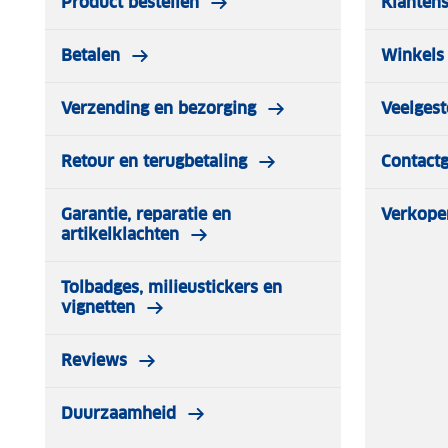
Product bestellen
Klantens
Artikelnummer fabrikant:
5906217901
Vermogen:
3000 W (continu), 3400 W (maximum)
Betalen
Winkels 
Brandstof:
Benzine
Tankinhoud:
7,4 liter
Verzending en bezorging
Veelgest
Afmetingen (LxBxH):
579 x 425 x 443 mm
Gewicht:
47 kg
Retour en terugbetaling
Contact
Garantie, reparatie en
Verkope
artikelklachten
Tolbadges, milieustickers en
vignetten
Reviews
Duurzaamheid