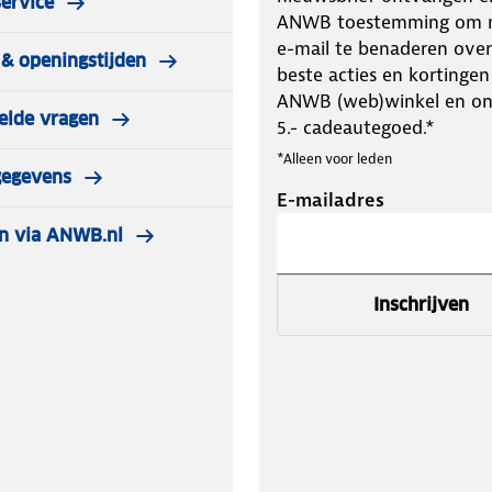
ervice
ANWB toestemming om m
e-mail te benaderen over
& openingstijden
beste acties en kortingen
ANWB (web)winkel en o
elde vragen
5.- cadeautegoed.*
*Alleen voor leden
gegevens
E-mailadres
n via ANWB.nl
Inschrijven