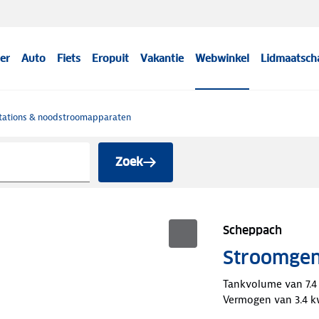
er
Auto
Fiets
Eropuit
Vakantie
Webwinkel
Lidmaatsch
ations & noodstroomapparaten
Zoek
Scheppach
Stroomgene
Tankvolume van 7.4 
Vermogen van 3.4 