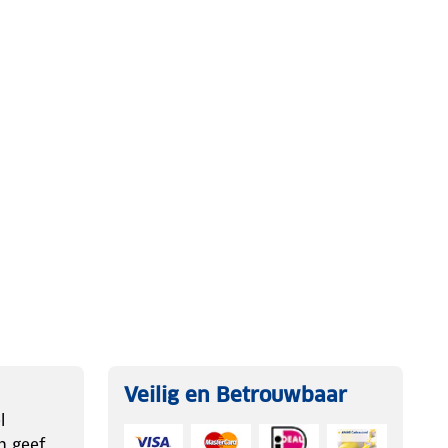
Veilig en Betrouwbaar
l
n geef