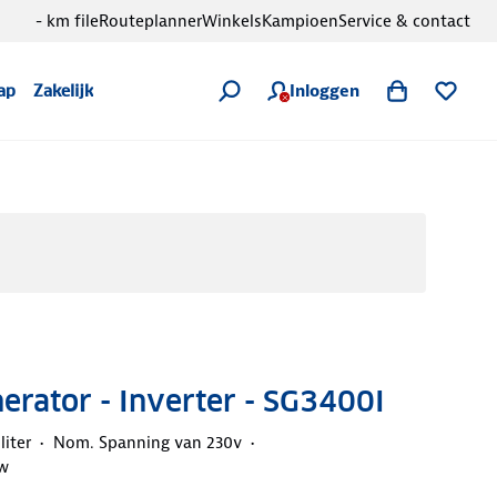
- km file
Routeplanner
Winkels
Kampioen
Service & contact
Inloggen
ap
Zakelijk
rator - Inverter - SG3400I
liter
Nom. Spanning van 230v
kw