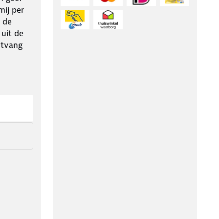
ij per
 de
 uit de
ntvang