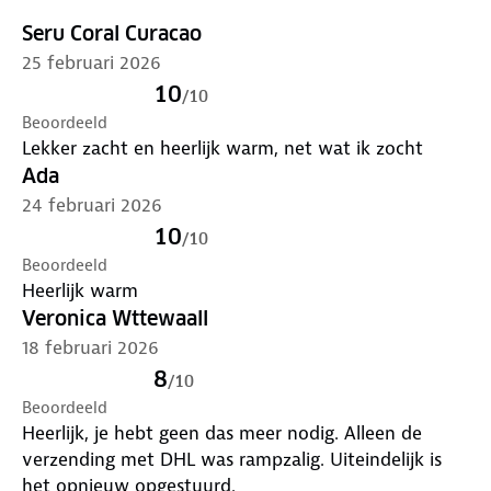
Seru Coral Curacao
Materiaal
:100% Acryl (Voering: 100% Polyester)
25 februari 2026
10
Combinatie van fleece aan de binnenzijde en een
/
10
Beoordeeld
zacht breisel van speciale garens met een hoge
Lekker zacht en heerlijk warm, net wat ik zocht
dichtheid
Ada
TOG waarde 1.9
24 februari 2026
10
/
10
Beoordeeld
Heerlijk warm
Veronica Wttewaall
18 februari 2026
8
/
10
Beoordeeld
Heerlijk, je hebt geen das meer nodig. Alleen de
verzending met DHL was rampzalig. Uiteindelijk is
het opnieuw opgestuurd.