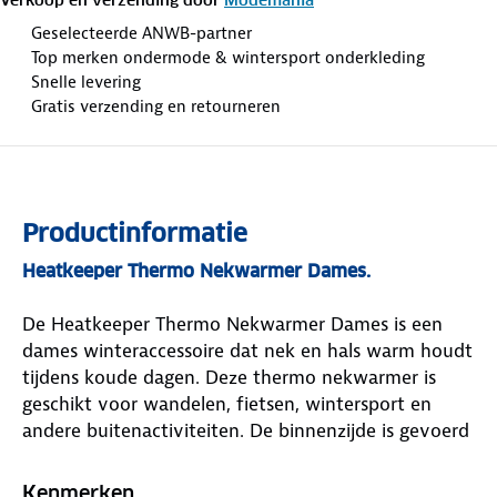
Geselecteerde ANWB-partner
Top merken ondermode & wintersport onderkleding
Snelle levering
Gratis verzending en retourneren
Productinformatie
Heatkeeper Thermo Nekwarmer Dames.
De Heatkeeper Thermo Nekwarmer Dames is een
dames winteraccessoire dat nek en hals warm houdt
tijdens koude dagen. Deze thermo nekwarmer is
geschikt voor wandelen, fietsen, wintersport en
andere buitenactiviteiten. De binnenzijde is gevoerd
met zachte fleece voor warmte en comfort. De
buitenzijde bestaat uit dichtgebreid breisel van
Kenmerken